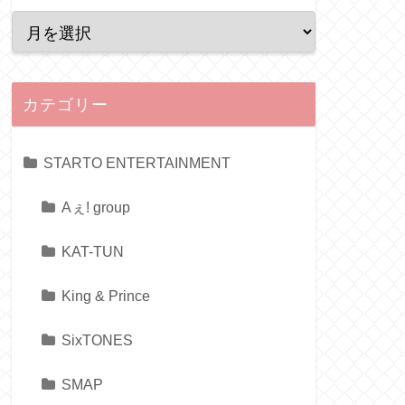
カテゴリー
STARTO ENTERTAINMENT
Aぇ! group
KAT-TUN
King & Prince
SixTONES
SMAP