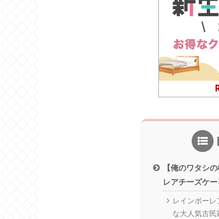
【俺のワタシの
レアチーズケー
レインボーレ
な大人気古民