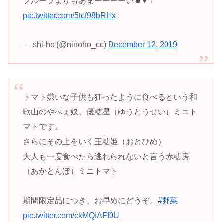
フルーツよりもあまーーーーい☻♥！
pic.twitter.com/5tcf98bRHx
— shi-ho (@ninoho_cc)
December 12, 2019
トマト嫌いな子供も狂ったように食べるという和
歌山のやべぇ奴、優糖星（ゆうとうせい）ミニト
マトです。
さらにその上をいく王糖姫（おとひめ）
大人も一度食べたら逃れられないと言う赤糖房
（あかとんぼ）ミニトマト
期間限定品につき、お早めにどうぞ。
#野菜
pic.twitter.com/ckMQIAFf0U