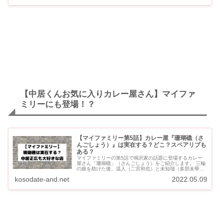
【中居くんお気に入りカレー屋さん】マイファ
ミリーにも登場！？
【マイファミリー第5話】カレー屋『珊瑚礁（さ
んごしょう）』は実在する？どこ？スペアリブも
ある？
マイファミリーの第5話で鳴沢家の話題に登場するカレー
屋さん「珊瑚礁」（さんごしょう）をご紹介します。 三輪
の娘を助けた後、温人（二宮和也）と未知瑠（多部未華
子）が学校帰りの友果ちゃんを迎えに行った時に、温人が
kosodate-and.net
2022.05.09
「珊瑚礁でカレー食...