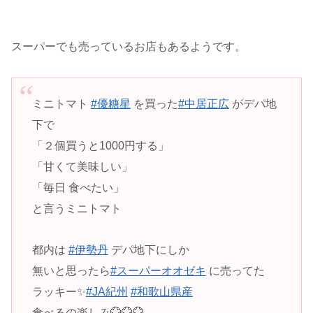
スーパーでも売っているお店もあるようです。
ミニトマト
#優糖星
を買った
#中居正広
がデパ地
下で
「２個買うと1000円する」
「甘くて美味しい」
「毎日 食べたい」
と言うミニトマト
都内は
#伊勢丹
デパ地下にしか
無いと思ったら
#スーパーオオゼキ
に売ってた
ラッキー✨
#JA紀州
#和歌山県産
食べるの楽しみ💮💮💮