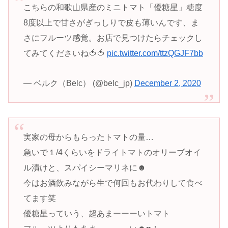
こちらの和歌山県産のミニトマト「優糖星」糖度
8度以上で甘さがぎっしりで皮も薄いんです、ま
さにフルーツ感覚。お店で見つけたらチェックし
てみてくださいね🍅🍅
pic.twitter.com/ttzQGJF7bb
— ベルク（Belc） (@belc_jp)
December 2, 2020
実家の母からもらったトマトの量…
急いで１/4くらいをドライトマトのオリーブオイ
ル漬けと、スパイシーマリネに☻
今はお酒飲みながら生で何回もお代わりして食べ
てます笑
優糖星っていう、超あまーーーいトマト