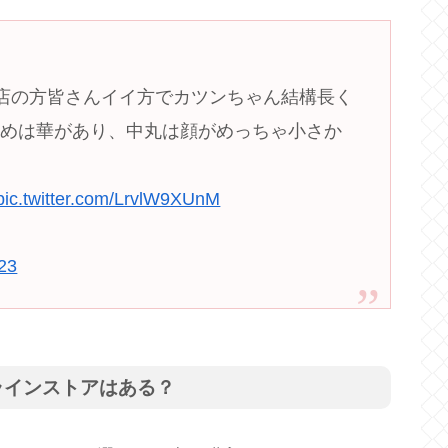
お店の方皆さんイイ方でカツンちゃん結構長く
かめは華があり、中丸は顔がめっちゃ小さか
pic.twitter.com/LrvlW9XUnM
23
ラインストアはある？