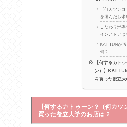
【何カツンロケ
を選んだお米
こだわり米専
インストアは
KAT-TUN
何？
【何するカトゥ
ン）】KAT-T
を買った都立大
【何するカトゥーン？（何カツン
買った都立大学のお店は？