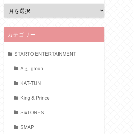
カテゴリー
STARTO ENTERTAINMENT
Aぇ! group
KAT-TUN
King & Prince
SixTONES
SMAP