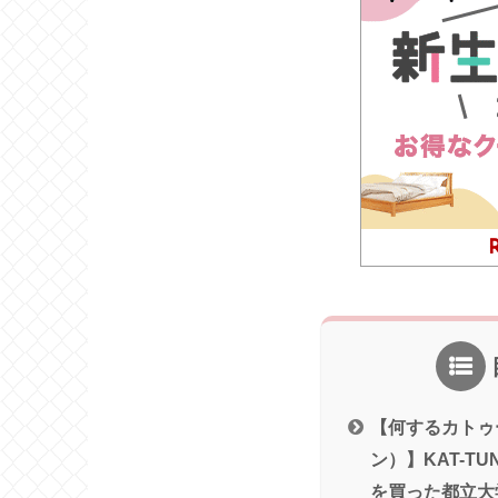
【何するカトゥ
ン）】KAT-T
を買った都立大