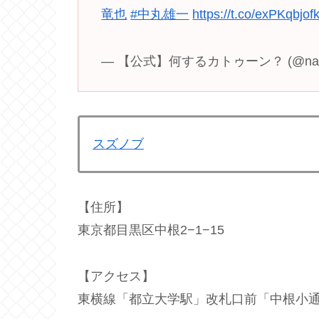
竜也
#中丸雄一
https://t.co/exPKqbjof
— 【公式】何するカトゥーン？ (@nanisu
スズノブ
【住所】
東京都目黒区中根2−1−15
【アクセス】
東横線「都立大学駅」改札口前「中根小