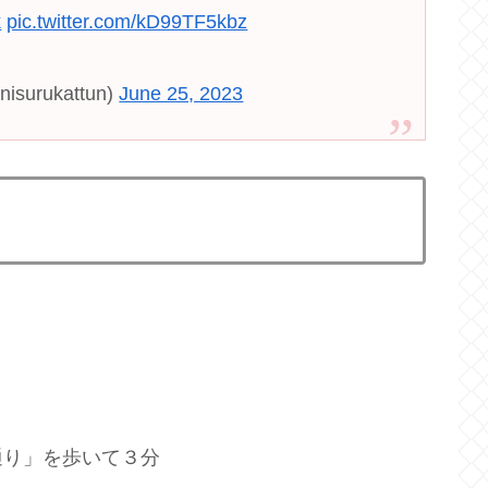
k
pic.twitter.com/kD99TF5kbz
rukattun)
June 25, 2023
通り」を歩いて３分