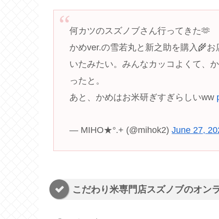
何カツのスズノブさん行ってきた🫶
かめver.の雪若丸と新之助を購入
いたみたい。みんなカッコよくて、
ったと。
あと、かめはお米研ぎすぎらしいww
— MIHO★°.+ (@mihok2)
June 27, 20
こだわり米専門店スズノブのオン