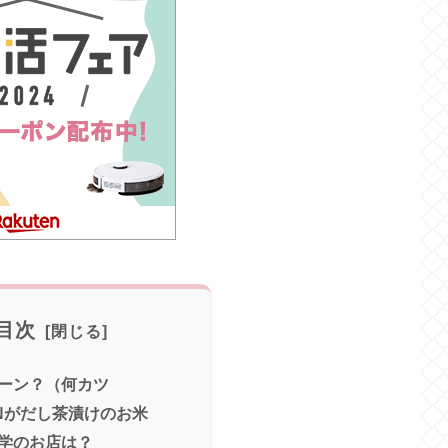
目次
ーン？（何カツ
UNがだし茶漬けのお米
学のお店は？