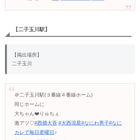
【二子玉川駅】
【掲出場所】
二子玉川
＠二子玉川駅(３番線４番線ホーム)
同じホームに
大ちゃん❤️りゅちぇ
激アツ♡
#西畑大吾
#大西流星
#なにわ男子
#なに
カレで毎日君曜日
♪