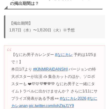
の掲出期間は？
【掲出期間】
1月7日（水）〜1月20日（火）※予想
【なにわ男子カレンダー
#なにカレ
予約は1/25ま
で！】
本日1/7より
#KINMIRAIDANSHI
バージョンの特
大ポスターが出没 🥽 集合カットのほか、ソロポ
スターも ❤️💛🩷💜🧡💙💚 なにわ男子と一緒にタ
イムトラベルに出かけませんか？ さらに1/11にサ
プライズ発表がある予感 👀
#なにカレ2026
#なに
カレanan
pic.twitter.com/iohZtqJ1Y9