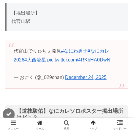
【掲出場所】
代官山駅
代官山でりゅちぇ発見
#なにわ男子
#なにカレ
2026
#大西流星
pic.twitter.com/4RKbHA0DwN
— おにく (@_029chan)
December 24, 2025
【道枝駿佑】なにカレソロポスター掲出場所
はどこ？
メニュー
ホーム
検索
トップ
サイドバー