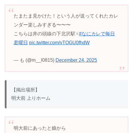
たまたま見かけた！という人が送ってくれたカレ
ンダー楽しみすぎる〜〜〜
こちらは井の頭線の下北沢駅‍♀️
#なにカレで毎日
君曜日
pic.twitter.com/vTOGU0fhdW
— も (@m__l0815)
December 24, 2025
【掲出場所】
明大前 上りホーム
明大前にあったと娘から