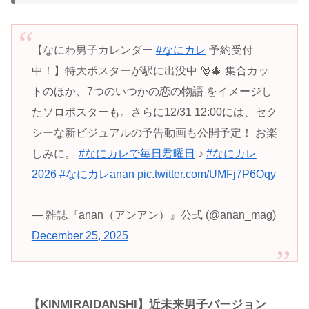
【なにわ男子カレンダー
#なにカレ
予約受付
中！】特大ポスターが駅に出没中 🎅🎄 集合カッ
トのほか、7つのいつかの恋の物語 をイメージし
たソロポスターも。さらに12/31 12:00には、セク
シーな新ビジュアルの予告動画も公開予定！ お楽
しみに。
#なにカレで毎日君曜日
♪
#なにカレ
2026
#なにカレanan
pic.twitter.com/UMFj7P6Oqy
— 雑誌『anan（アンアン）』公式 (@anan_mag)
December 25, 2025
【KINMIRAIDANSHI】近未来男子バージョン