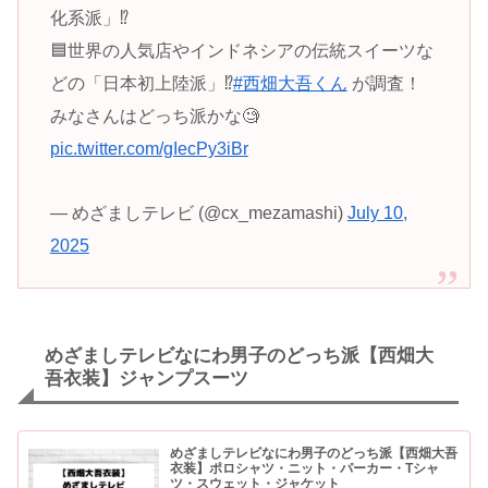
化系派」⁉️
🟦世界の人気店やインドネシアの伝統スイーツな
どの「日本初上陸派」⁉️
#西畑大吾くん
が調査！
みなさんはどっち派かな🧐
pic.twitter.com/gIecPy3iBr
— めざましテレビ (@cx_mezamashi)
July 10,
2025
めざましテレビなにわ男子のどっち派【西畑大
吾衣装】ジャンプスーツ
めざましテレビなにわ男子のどっち派【西畑大吾
衣装】ポロシャツ・ニット・パーカー・Tシャ
ツ・スウェット・ジャケット