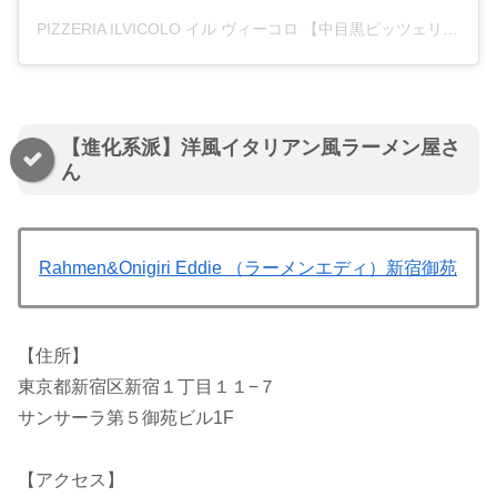
PIZZERIA ILVICOLO イル ヴィーコロ 【中目黒ピッツェリア】(@ilvicolo_nakameguro)がシェアした投稿
【進化系派】洋風イタリアン風ラーメン屋さ
ん
Rahmen&Onigiri Eddie （ラーメンエディ）新宿御苑
【住所】
東京都新宿区新宿１丁目１１−７
サンサーラ第５御苑ビル1F
【アクセス】