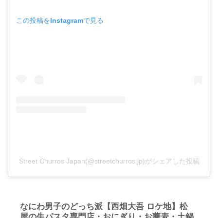
この投稿をInstagramで見る
Street Churros Japan(@streetchurros.jp)がシェアした投稿
なにわ男子のどっち派【西畑大吾 ロケ地】松
屋の生パスタ専門店・おにぎり・お蕎麦・土鍋