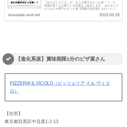
『めざましテレビ』の「なにわ男子のどっち派！？」で、
西畑大吾くんが着ている衣装をご紹介します。 めざましテ
レビなにわ男子のどっち派【西畑大吾衣装】ポロシャツ・
ジャケット・ニット・パーカー・Tシャツ・スウェット 【8
kosodate-and.net
2023.09.28
月15日】西畑...
【進化系派】賞味期限1分のピザ屋さん
PIZZERIA IL VICOLO（ピッツェリア イル ヴィコ
ロ）
【住所】
東京都目黒区中目黒1-2-13