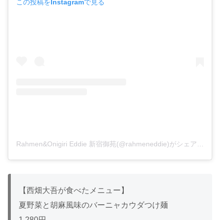
この投稿をInstagramで見る
Rahmen&Onigiri Eddie 新宿御苑(@rahmeneddie)がシェアした投稿
【西畑大吾が食べたメニュー】
夏野菜と胡麻風味のバーニャカウダつけ麺
1,280円