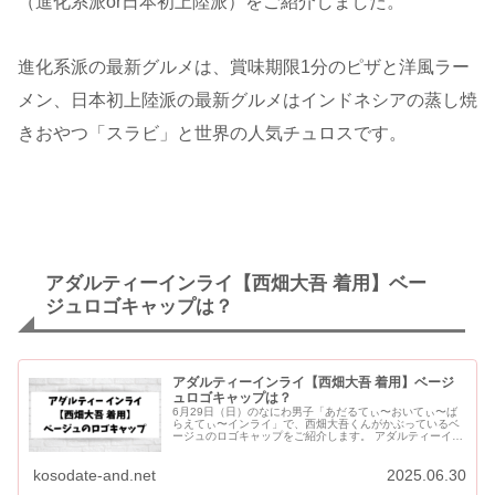
（進化系派or日本初上陸派）をご紹介しました。
進化系派の最新グルメは、賞味期限1分のピザと洋風ラー
メン、日本初上陸派の最新グルメはインドネシアの蒸し焼
きおやつ「スラビ」と世界の人気チュロスです。
アダルティーインライ【西畑大吾 着用】ベー
ジュロゴキャップは？
アダルティーインライ【西畑大吾 着用】ベージ
ュロゴキャップは？
6月29日（日）のなにわ男子「あだるてぃ〜おいてぃ〜ば
らえてぃ〜インライ」で、西畑大吾くんがかぶっているベ
ージュのロゴキャップをご紹介します。 アダルティーイン
ライ【西畑大吾 着用】ベージュロゴキャップは？ 【西畑
大吾 着用】ベ...
kosodate-and.net
2025.06.30