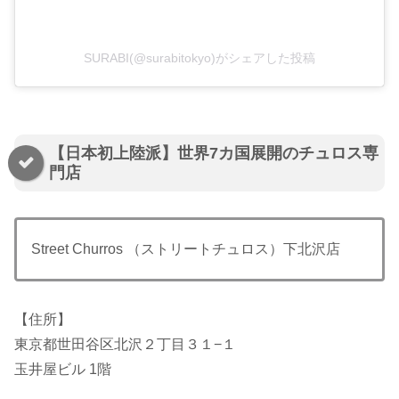
SURABI(@surabitokyo)がシェアした投稿
【日本初上陸派】世界7カ国展開のチュロス専
門店
Street Churros （ストリートチュロス）下北沢店
【住所】
東京都世田谷区北沢２丁目３１−１
玉井屋ビル 1階