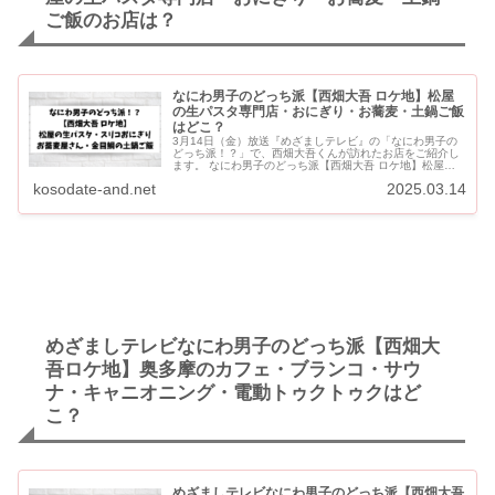
ご飯のお店は？
なにわ男子のどっち派【西畑大吾 ロケ地】松屋
の生パスタ専門店・おにぎり・お蕎麦・土鍋ご飯
はどこ？
3月14日（金）放送『めざましテレビ』の「なにわ男子の
どっち派！？」で、西畑大吾くんが訪れたお店をご紹介し
ます。 なにわ男子のどっち派【西畑大吾 ロケ地】松屋の
生パスタ専門店・おにぎり・お蕎麦・金目鯛の土鍋ご飯は
kosodate-and.net
2025.03.14
どこ？ 【松屋の...
めざましテレビなにわ男子のどっち派【西畑大
吾ロケ地】奥多摩のカフェ・ブランコ・サウ
ナ・キャニオニング・電動トゥクトゥクはど
こ？
めざましテレビなにわ男子のどっち派【西畑大吾