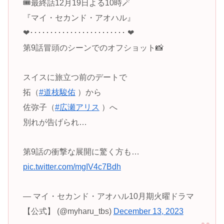
🎟️最終話12月19日よる10時🪄
『マイ・セカンド・アオハル』
❤︎････････････････････････ ❤︎
第9話冒頭のシーンでのオフショット📸
スイスに旅立つ前のデートで
拓（
#道枝駿佑
）から
佐弥子（
#広瀬アリス
）へ
別れが告げられ…
第9話の衝撃な展開に驚く方も…
pic.twitter.com/mgIV4c7Bdh
— マイ・セカンド・アオハル10月期火曜ドラマ
【公式】 (@myharu_tbs)
December 13, 2023