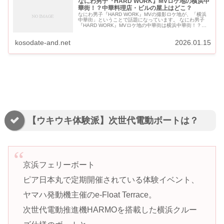
なにわ男子『HARD WORK』MVロケ地の横浜中
華街！？中華料理店・ビルの屋上はどこ？
なにわ男子『HARD WORK』MVの撮影ロケ地が、「横浜
中華街」ということで話題になっています。 なにわ男子
『HARD WORK』MVロケ地の中華街は横浜中華街！？中
華料理店はどこ？ なにわ男子『HARD WORK』MVのロケ
地は横浜...
kosodate-and.net
2026.01.15
【ウキウキ体験派】次世代電動ボートは？
京浜フェリーボート
ピア日本丸で定期開催されている体験イベント、
ヤマハ発動機主催のe-Float Terrace。
次世代電動推進機HARMOを搭載した横浜クルー