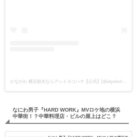
かながわ 横浜観光ならアットヨコハマ【公式】(@atyokohama_jpn)がシェアした投稿
なにわ男子『HARD WORK』MVロケ地の横浜
中華街！？中華料理店・ビルの屋上はどこ？