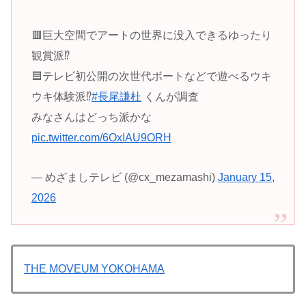
🟥巨大空間でアートの世界に没入できるゆったり
観賞派⁉️
🟦テレビ初公開の次世代ボートなどで遊べるウキ
ウキ体験派⁉️
#長尾謙杜
くんが調査
みなさんはどっち派かな
pic.twitter.com/6OxIAU9ORH
— めざましテレビ (@cx_mezamashi)
January 15,
2026
THE MOVEUM YOKOHAMA