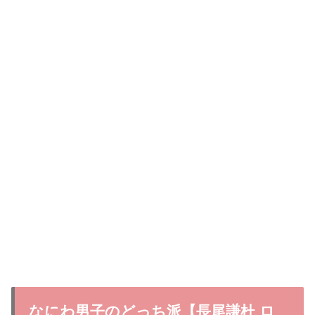
なにわ男子のどっち派【長尾謙杜 ロ