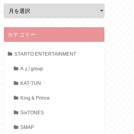
カテゴリー
STARTO ENTERTAINMENT
Aぇ! group
KAT-TUN
King & Prince
SixTONES
SMAP