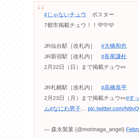
#じゃないチュウ
ポスター
7都市掲載チュウ！！💜💛🩵
JR仙台駅［改札内］
#大橋和也
JR新宿駅［改札内］
#長尾謙杜
2月22日（日）まで掲載チュウ👀
JR札幌駅［改札内］
#高橋恭平
2月23日（月）まで掲載チュウ👀
#す
ム
#なにわ男子
…
pic.twitter.com/N9
— 森永製菓 (@morinaga_angel)
Febr