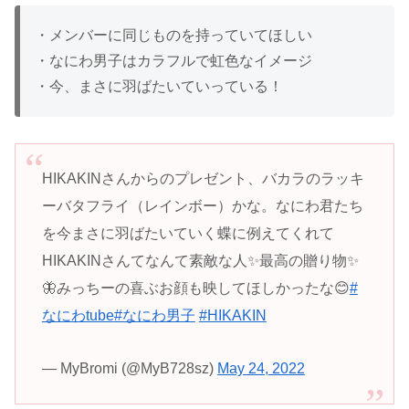
・メンバーに同じものを持っていてほしい
・なにわ男子はカラフルで虹色なイメージ
・今、まさに羽ばたいていっている！
HIKAKINさんからのプレゼント、バカラのラッキ
ーバタフライ（レインボー）かな。なにわ君たち
を今まさに羽ばたいていく蝶に例えてくれて
HIKAKINさんてなんて素敵な人✨最高の贈り物✨
🦋みっちーの喜ぶお顔も映してほしかったな😊
#
なにわtube
#なにわ男子
#HIKAKIN
— MyBromi (@MyB728sz)
May 24, 2022