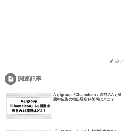
みい
関連記事
Aぇǃgroup『Chameleon』渋谷のAぇ擬
態中広告の掲出場所14箇所はどこ？