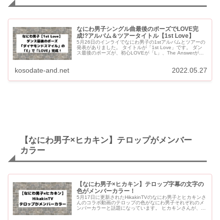
なにわ男子シングル曲最後のポーズでLOVE完
成!?アルバム＆ツアータイトル【1st Love】
5月26日のインライでなにわ男子の1stアルバムとツアーの
発表がありました。 タイトルが「1st Love」です。 ダン
ス最後のポーズが、初心LOVEが「L」、The Answerが
「O」、サチアレが「V」だったことから...
kosodate-and.net
2022.05.27
【なにわ男子×ヒカキン】テロップがメンバー
カラー
【なにわ男子×ヒカキン】テロップ字幕の文字の
色がメンバーカラー！
5月17日に更新されたHikakinTVのなにわ男子とヒカキンさ
んのコラボ動画のテロップの色がなにわ男子それぞれのメ
ンバーカラーと話題になっています。 ヒカキンさんが、事
前になにわ男子のことを調べ、質問も考えて撮影に望んで
いる...