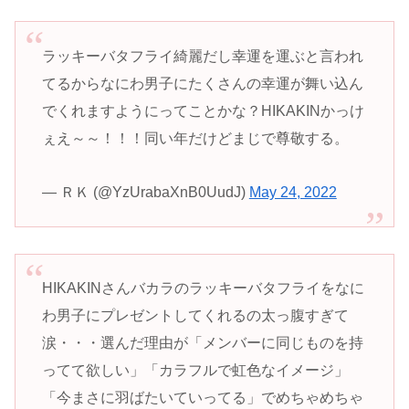
ラッキーバタフライ綺麗だし幸運を運ぶと言われ
てるからなにわ男子にたくさんの幸運が舞い込ん
でくれますようにってことかな？HIKAKINかっけ
ぇえ～～！！！同い年だけどまじで尊敬する。
— ＲＫ (@YzUrabaXnB0UudJ)
May 24, 2022
HIKAKINさんバカラのラッキーバタフライをなに
わ男子にプレゼントしてくれるの太っ腹すぎて
涙・・・選んだ理由が「メンバーに同じものを持
ってて欲しい」「カラフルで虹色なイメージ」
「今まさに羽ばたいていってる」でめちゃめちゃ