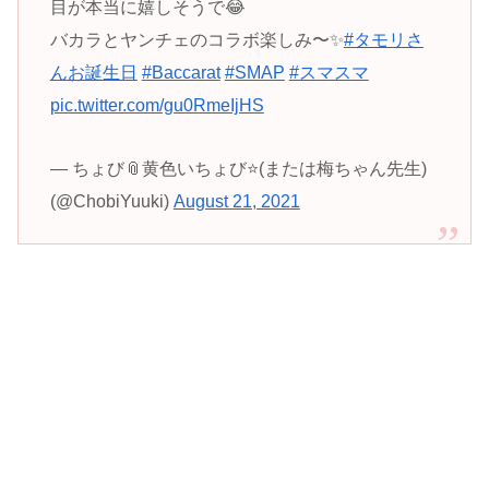
目が本当に嬉しそうで😂
バカラとヤンチェのコラボ楽しみ〜✨
#タモリさ
んお誕生日
#Baccarat
#SMAP
#スマスマ
pic.twitter.com/gu0RmeIjHS
— ちょび📎黄色いちょび⭐️(または梅ちゃん先生)
(@ChobiYuuki)
August 21, 2021