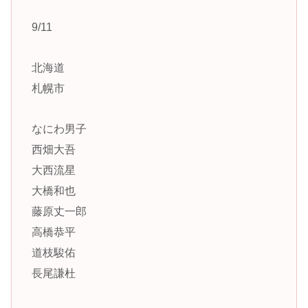
9/11
北海道
札幌市
なにわ男子
西畑大吾
大西流星
大橋和也
藤原丈一郎
高橋恭平
道枝駿佑
長尾謙杜