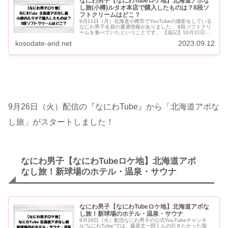
なにわ男子【なにわTubeロケ地】北海道アポな
し旅(小樽)ルタオ本店で購入したものは？8段ソ
フトクリームはどこ？
9月11日（月）北海道小樽市でYouTubeの撮影をしている
なにわ男子全員の遭遇情報がありました。 8段ソフトクリ
ームを食べていたということです。 【追記】10月31日配
信のなにわTubeの予告で、なにわ男子みんなでソフ...
kosodate-and.net
2023.09.12
9月26日（火）配信の『なにわTube』から「北海道アポな
し旅」がスタートしました！
なにわ男子【なにわTubeロケ地】北海道アポ
なし旅！新球場のホテル・温泉・サウナ
なにわ男子【なにわTubeロケ地】北海道アポな
し旅！新球場のホテル・温泉・サウナ
9月26日（火）配信なにわ男子の公式YouTubeチャンネ
ル“なにわTube”では、藤原丈一郎くんの行きたかった場