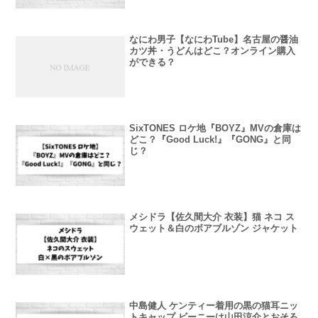
なにわ男子【なにわTube】名古屋の醤油
カツ丼・うどんはどこ？オンライン購入
ができる？
SixTONES ロケ地『BOYZ』MVの倉庫は
どこ？『Good Luck!』『GONG』と同
じ？
メシドラ【佐久間大介 衣装】猫 ネコ ス
ウェット＆白のボアブルゾン ジャケット
中島健人 ケンティー着用の黒の猫耳ニッ
トキャップ ビーニーは山田涼介とおそろ