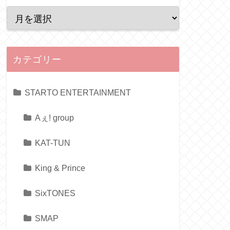
カテゴリー
STARTO ENTERTAINMENT
Aぇ! group
KAT-TUN
King & Prince
SixTONES
SMAP