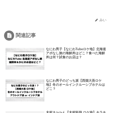
みい
関連記事
なにわ男子【なにわTubeロケ地】北海道
アポなし旅の海鮮丼はどこ？食べた海鮮
丼は何？試食のお店は？
なにわ男子のどっち派【西畑大吾ロケ
地】冬のオールインクルーシブホテルは
どこ？
木村さ〜〜ん【木村拓哉 ロケ地】キラキ