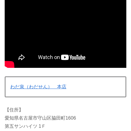
わだ泉（わだせん） 本店
【住所】
愛知県名古屋市守山区脇田町1606
第五サンハイツ 1Ｆ