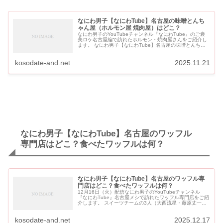
なにわ男子【なにわTube】名古屋の味噌とんち
ゃん屋（ホルモン屋 焼肉屋）はどこ？
なにわ男子のYouTubeチャンネル『なにわTube』のご褒
美ロケ名古屋編で訪れたホルモン・焼肉屋さんをご紹介し
ます。 なにわ男子【なにわTube】名古屋の味噌とんちゃ
ん屋（ホルモン屋 焼肉屋）はどこ？ なにわ男子が訪れた
名古屋の焼肉屋...
kosodate-and.net
2025.11.21
なにわ男子【なにわTube】名古屋のワッフル
専門店はどこ？食べたワッフルは何？
なにわ男子【なにわTube】名古屋のワッフル専
門店はどこ？食べたワッフルは何？
12月16日（火）配信なにわ男子のYouTubeチャンネル
『なにわTube』名古屋メシで訪れたワッフル専門店をご紹
介します。 スイーツチームの3人（大西流星・藤原丈一
郎・長尾謙杜）が訪れたのはワッフル専門店「ワッフルカ
ーン」です。 ...
kosodate-and.net
2025.12.17