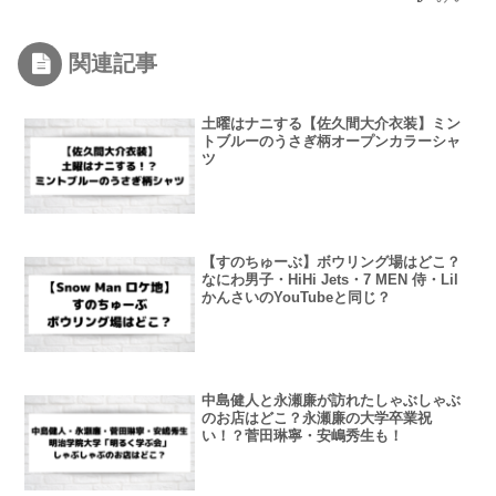
関連記事
土曜はナニする【佐久間大介衣装】ミン
トブルーのうさぎ柄オープンカラーシャ
ツ
【すのちゅーぶ】ボウリング場はどこ？
なにわ男子・HiHi Jets・7 MEN 侍・Lil
かんさいのYouTubeと同じ？
中島健人と永瀬廉が訪れたしゃぶしゃぶ
のお店はどこ？永瀬廉の大学卒業祝
い！？菅田琳寧・安嶋秀生も！