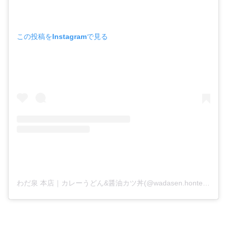
この投稿をInstagramで見る
わだ泉 本店｜カレーうどん&醤油カツ丼(@wadasen.honten)がシェアした投稿