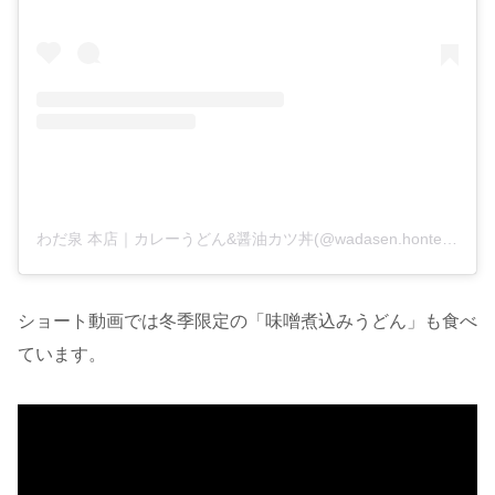
わだ泉 本店｜カレーうどん&醤油カツ丼(@wadasen.honten)がシェアした投稿
ショート動画では冬季限定の「味噌煮込みうどん」も食べ
ています。