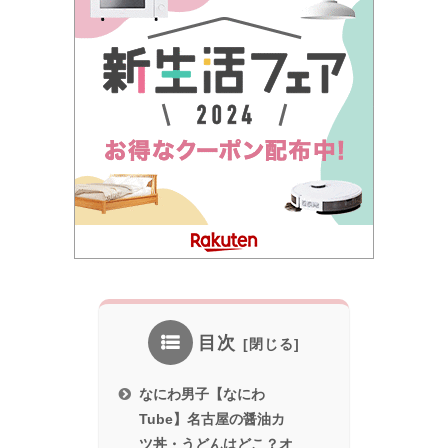
目次
なにわ男子【なにわ
Tube】名古屋の醤油カ
ツ丼・うどんはどこ？オ