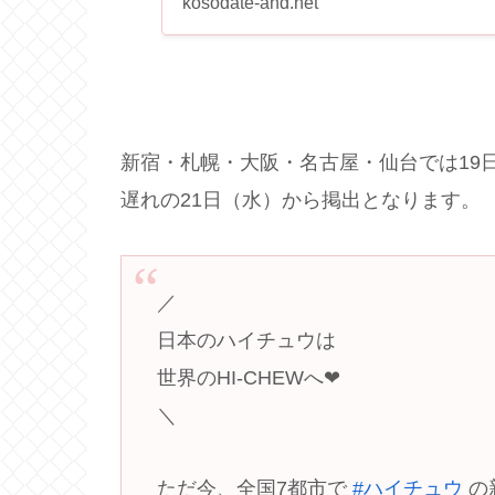
kosodate-and.net
新宿・札幌・大阪・名古屋・仙台では19
遅れの21日（水）から掲出となります。
／
日本のハイチュウは
世界のHI-CHEWへ❤
＼
ただ今、全国7都市で
#ハイチュウ
の