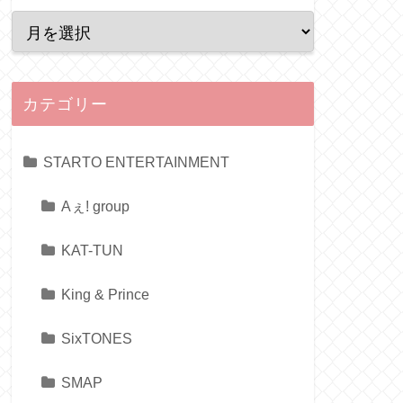
カテゴリー
STARTO ENTERTAINMENT
Aぇ! group
KAT-TUN
King & Prince
SixTONES
SMAP