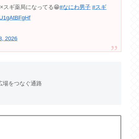
×スギ薬局になってる😁
#なにわ男子
#スギ
m/U1gAtBFgHf
8, 2026
広場をつなぐ通路