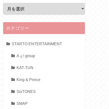
カテゴリー
STARTO ENTERTAINMENT
Aぇ! group
KAT-TUN
King & Prince
SixTONES
SMAP