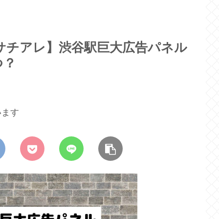
r / サチアレ】渋谷駅巨大広告パネル
つ？
います