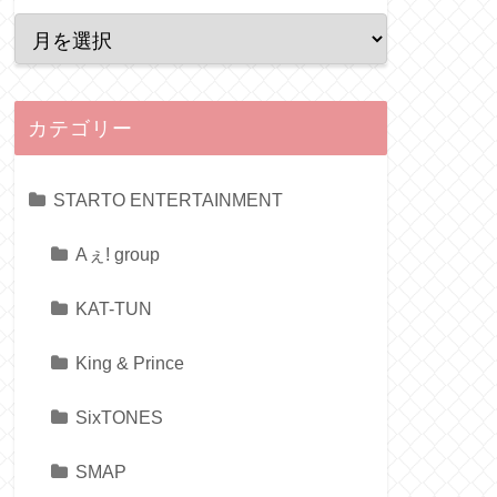
カテゴリー
STARTO ENTERTAINMENT
Aぇ! group
KAT-TUN
King & Prince
SixTONES
SMAP