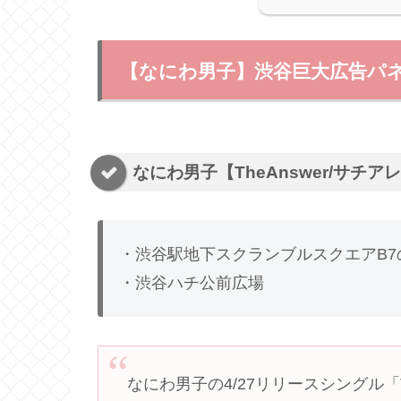
【なにわ男子】渋谷巨大広告パ
なにわ男子【TheAnswer/サチ
・渋谷駅地下スクランブルスクエアB7
・渋谷
ハチ公
前広場
なにわ男子の4/27リリースシングル「Th