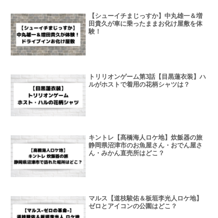
【シューイチまじっすか】中丸雄一＆増
田貴久が車に乗ったままお化け屋敷を体
験！
トリリオンゲーム第3話【目黒蓮衣装】ハ
ルがホストで着用の花柄シャツは？
キントレ【髙橋海人ロケ地】炊飯器の旅
静岡県沼津市のお魚屋さん・おでん屋さ
ん・みかん直売所はどこ？
マルス【道枝駿佑＆板垣李光人ロケ地】
ゼロとアイコンの公園はどこ？