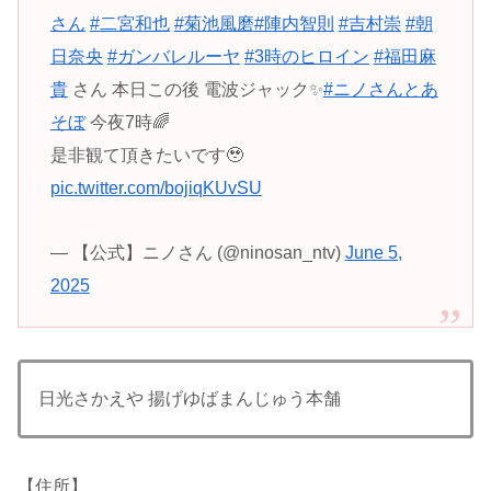
さん
#二宮和也
#菊池風磨
#陣内智則
#吉村崇
#朝
日奈央
#ガンバレルーヤ
#3時のヒロイン
#福田麻
貴
さん 本日この後 電波ジャック✨
#ニノさんとあ
そぼ
今夜7時🌈
是非観て頂きたいです🥹
pic.twitter.com/bojiqKUvSU
— 【公式】ニノさん (@ninosan_ntv)
June 5,
2025
日光さかえや 揚げゆばまんじゅう本舗
【住所】