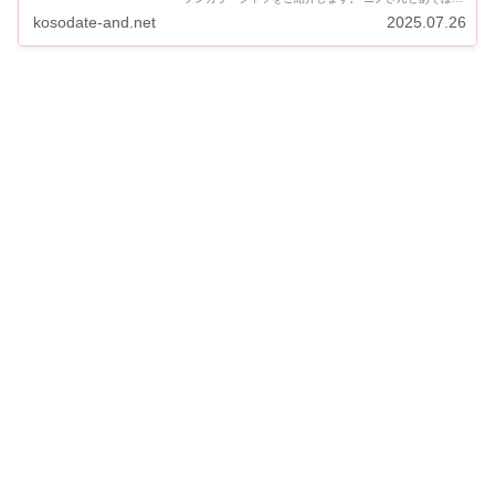
【菊池風磨衣装】ピンク花 フラワープリント黒Tシャツ・
kosodate-and.net
2025.07.26
ストライプシャツ・ビル柄オ...