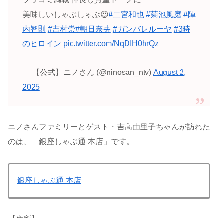
美味しいしゃぶしゃぶ😍
#二宮和也
#菊池風磨
#陣
内智則
#吉村崇
#朝日奈央
#ガンバレルーヤ
#3時
のヒロイン
pic.twitter.com/NqDIH0hrQz
— 【公式】ニノさん (@ninosan_ntv)
August 2,
2025
ニノさんファミリーとゲスト・吉高由里子ちゃんが訪れた
のは、「銀座しゃぶ通 本店」です。
銀座しゃぶ通 本店