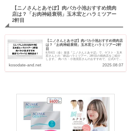
【ニノさんとあそぼ】肉バカ小池おすすめ焼肉
店は？「お肉神経衰弱」玉木宏とハラミツアー
2軒目
【ニノさんとあそぼ】肉バカ小池おすすめ焼肉店
は？「お肉神経衰弱」玉木宏とハラミツアー2軒
目
8月8日（金）放送『ニノさんとあそぼ』で、ゲスト・玉木
宏さんとの「絶品ハラミツアー」2軒目の焼肉店をご紹介
します。 肉バカ・小池克臣さんのおすすめで、公式Xでス
イカを食べているお店です。 ハラミツアー2軒目は、六本
kosodate-and.net
2025.08.07
木に昨...