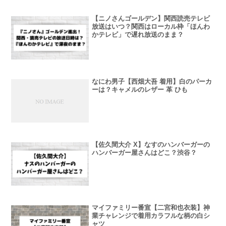
【ニノさんゴールデン】関西読売テレビ
放送はいつ？関西はローカル枠「ほんわ
かテレビ」で遅れ放送のまま？
なにわ男子【西畑大吾 着用】白のパーカ
ーは？キャメルのレザー 革 ひも
【佐久間大介 X】なすのハンバーガーの
ハンバーガー屋さんはどこ？渋谷？
マイファミリー番宣【二宮和也衣装】神
業チャレンジで着用カラフルな柄の白シ
ャツ