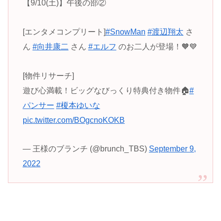
【9/10(土)】午後の部②
[エンタメコンプリート]
#SnowMan
#渡辺翔太
さ
ん
#向井康二
さん
#エルフ
のお二人が登場！🧡💙
[物件リサーチ]
遊び心満載！ビッグなびっくり特典付き物件🏠
#
パンサー
#榎本ゆいな
pic.twitter.com/BOgcnoKOKB
— 王様のブランチ (@brunch_TBS)
September 9,
2022