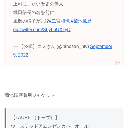
上司にしたい歴史の偉人
織田信長の名を前に
風磨の様子が…!?
#二宮和也
#菊池風磨
pic.twitter.com/S6yL6UXLyD
— 【公式】ニノさん (@ninosan_ntv)
September
9, 2022
菊池風磨着用ジャケット
【TAUPE （トープ）】
ウーステッドアムンゼンカバーオール