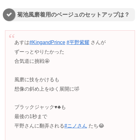
菊池風磨着用のベージュのセットアップは？
あすは
#KingandPrince
#平野紫耀
さんが
ずーっとやりたかった
合気道に挑戦🤩
風磨に技をかけるも
想像の斜め上をゆく展開に🤣
ブラックジャック♥️♣️も
最後の1秒まで
平野さんに翻弄される
#ニノさん
たち😂