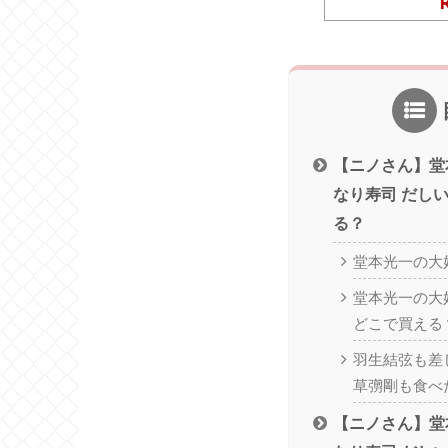
【ニノさん】堂
なり寿司 だし
る？
堂本光一の大
堂本光一の大
どこで買える
羽生結弦も差
草彅剛も食べ
【ニノさん】堂