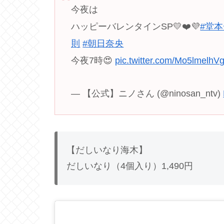
今夜は
ハッピーバレンタインSP💛❤️💜
#堂
則
#朝日奈央
今夜7時😍
pic.twitter.com/Mo5lmelhV
— 【公式】ニノさん (@ninosan_ntv)
【だしいなり海木】
だしいなり（4個入り）1,490円