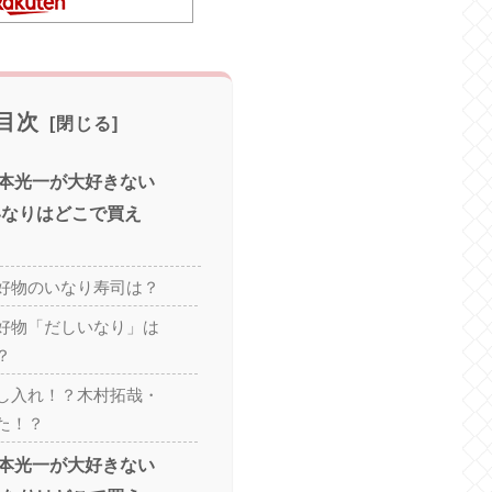
目次
本光一が大好きない
いなりはどこで買え
好物のいなり寿司は？
好物「だしいなり」は
？
し入れ！？木村拓哉・
た！？
本光一が大好きない