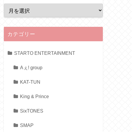
カテゴリー
STARTO ENTERTAINMENT
Aぇ! group
KAT-TUN
King & Prince
SixTONES
SMAP