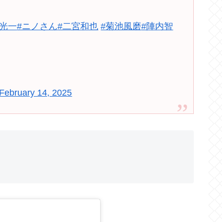
本光一
#ニノさん
#二宮和也
#菊池風磨
#陣内智
g
February 14, 2025