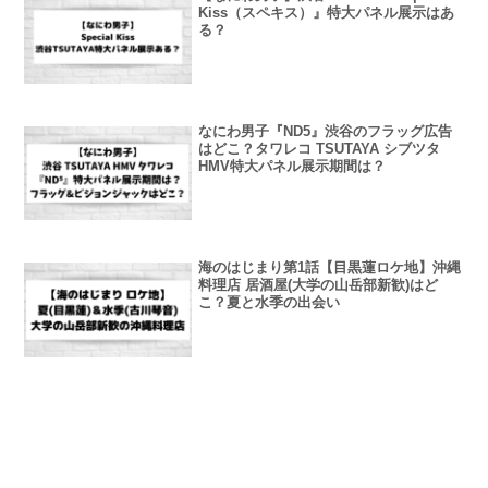
Kiss（スペキス）』特大パネル展示はあ
る？
なにわ男子『ND5』渋谷のフラッグ広告
はどこ？タワレコ TSUTAYA シブツタ
HMV特大パネル展示期間は？
海のはじまり第1話【目黒蓮ロケ地】沖縄
料理店 居酒屋(大学の山岳部新歓)はど
こ？夏と水季の出会い