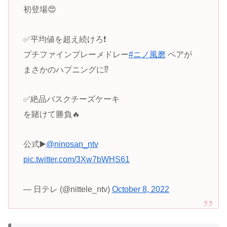
初登場😍
✅平均値を超え続けろ❗️
プチファインプレーメドレー
#ニノ風磨
ペアが
まさかのハプニングに⁉️
✅絶品バスクチーズケーキ
を賭けて勝負🔥
公式▶️
@ninosan_ntv
pic.twitter.com/3Xw7bWHS61
— 日テレ (@nittele_ntv)
October 8, 2022