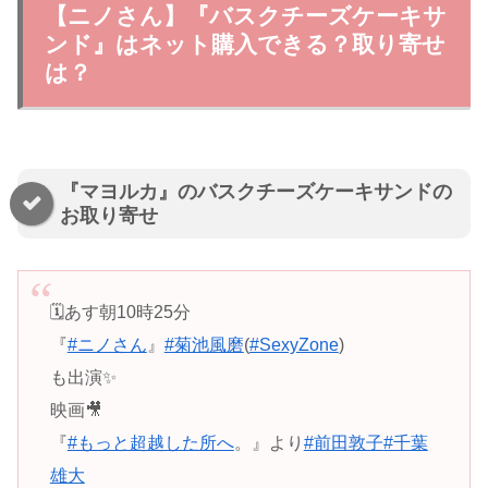
【ニノさん】『バスクチーズケーキサ
ンド』はネット購入できる？取り寄せ
は？
『マヨルカ』のバスクチーズケーキサンドの
お取り寄せ
🗓あす朝10時25分
『
#ニノさん
』
#菊池風磨
(
#SexyZone
)
も出演✨
映画🎥
『
#もっと超越した所へ
。』より
#前田敦子
#千葉
雄大