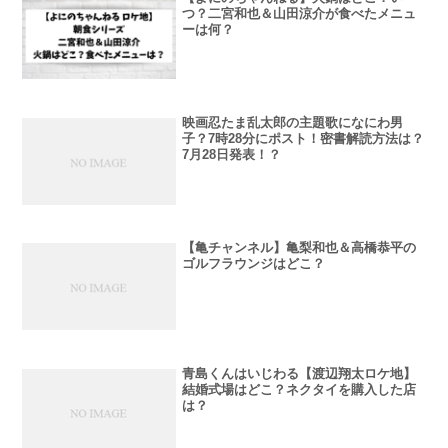
つ？二宮和也＆山田涼介が食べたメニュ
ーは何？
映画忍たま乱太郎の主題歌になにわ男
子？7時28分にポスト！密書解読方法は？
7月28日発表！？
【亀チャンネル】亀梨和也＆高橋恭平の
ゴルフラウンジはどこ？
青島くんはいじわる【渡辺翔太ロケ地】
結婚式場はどこ？ネクタイを購入した店
は？