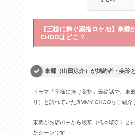
【王様に捧ぐ薬指ロケ地】東郷が
CHOOはどこ？
東郷（山田涼介）が婚約者・美玲と行
ドラマ『王様に捧ぐ薬指』最終話で、東
り）と訪れていたJIMMY CHOOをご紹
東郷がお店の中から綾華（橋本環奈）と
たシーンです。