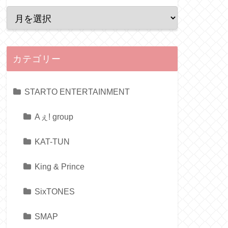
カテゴリー
STARTO ENTERTAINMENT
Aぇ! group
KAT-TUN
King & Prince
SixTONES
SMAP