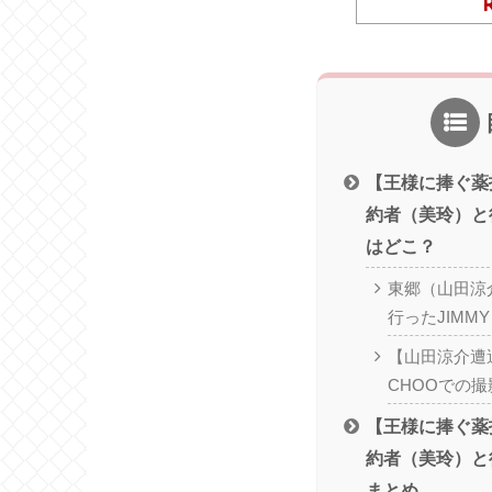
【王様に捧ぐ薬
約者（美玲）と行
はどこ？
東郷（山田涼
行ったJIMM
【山田涼介遭遇
CHOOでの
【王様に捧ぐ薬
約者（美玲）と行
まとめ