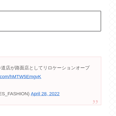
HOO表参道店が路面店としてリロケーションオープ
ter.com/hMTW5EmgvK
S_FASHION)
April 28, 2022