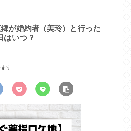
東郷が婚約者（美玲）と行った
影日はいつ？
います