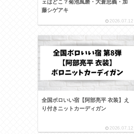
ェはどこ？菊池風磨・大倉忠義・加
藤シゲアキ
2026.07.12
全国ボロいい宿【阿部亮平 衣装】え
り付きニットカーディガン
2026.07.12