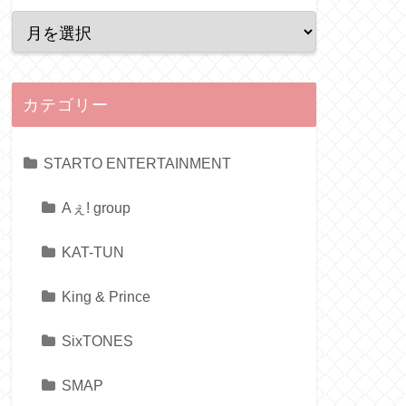
カテゴリー
STARTO ENTERTAINMENT
Aぇ! group
KAT-TUN
King & Prince
SixTONES
SMAP