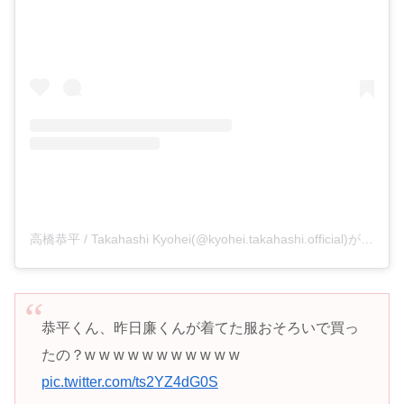
高橋恭平 / Takahashi Kyohei(@kyohei.takahashi.official)がシェアした投稿
恭平くん、昨日廉くんが着てた服おそろいで買っ
たの？w w w w w w w w w w w
pic.twitter.com/ts2YZ4dG0S