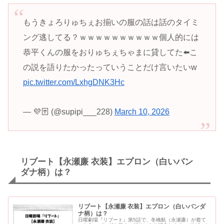
もうきょろりゅちぇお揃いの服の話は話のタイミ
ング逃してる？ｗｗｗｗｗｗｗｗｗｗ個人的には
恭平くんの服をおりゅちぇちゃまに貸してた⬅️こ
の説を語りたかったっていうことだけ言いたいw
pic.twitter.com/LxhgDNK3Hc
— 💜🈂️ (@supipi___228)
March 10, 2026
リブート【永瀬廉 衣装】エプロン（白いバン
ダナ柄）は？
リブート【永瀬廉 衣装】エプロン（白いバンダ
ナ柄）は？
日曜劇場『リブート』第5話で、冬橋航（永瀬廉）が着て