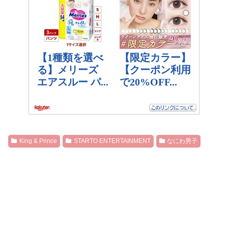
King & Prince
STARTO ENTERTAINMENT
なにわ男子