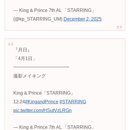
— King & Prince 7th AL 「STARRING」
(@kp_STARRING_UM)
December 2, 2025
『月日』
「4月1日」
━━━━━━━━━━━━
️撮影メイキング
King & Prince「STARRING」
12.24
#KingandPrince
#STARRING
pic.twitter.com/HSutVzLRGn
— King & Prince 7th AL 「STARRING」