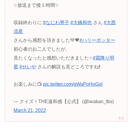
✨放送まで後１時間✨
収録終わりに
#なにわ男子
#大橋和也
さん
#大西
流星
さんから感想を頂きました💚🧡
#ハリーポッター
初心者のお二人でしたが、
見たくなったと感想いただきました✨
#霜降り明
星
#せいや
さんの解説も見どころですね❗️
お楽しみに📺
pic.twitter.com/gWaPoHoGoI
— クイズ！THE違和感【公式】 (@iwakan_tbs)
March 21, 2022