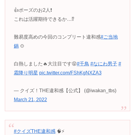
👍ポーズのお2人❗️
これは活躍期待できるか…⁉️
難易度高めの今回のコンプリート違和感
#ご当地
鍋
🍲
白熱しました🔥大注目です😝
#千鳥
#なにわ男子
#
霜降り明星
pic.twitter.com/FShKgNXZA3
— クイズ！THE違和感【公式】 (@iwakan_tbs)
March 21, 2022
#クイズTHE違和感
🧠⚡️