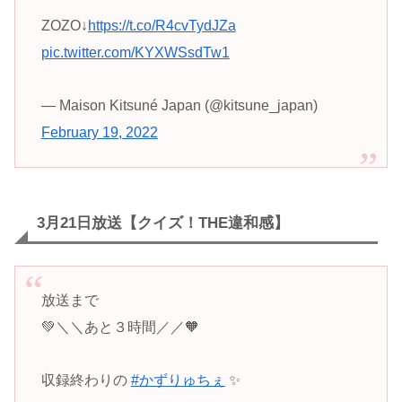
ZOZO↓
https://t.co/R4cvTydJZa
pic.twitter.com/KYXWSsdTw1
— Maison Kitsuné Japan (@kitsune_japan)
February 19, 2022
3月21日放送【クイズ！THE違和感】
放送まで
💚＼＼あと３時間／／🧡
収録終わりの
#かずりゅちぇ
✨