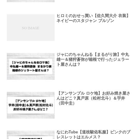
ヒロミのおせっ買い【佐久間大介 衣装】
ネイビーのスタジャン ブルゾン
ジャにのちゃんねる【まるがり旅】中丸
雄一＆猪狩蒼弥が箱根で行ったジェラー
ト屋さんは？
【アンサンブル ロケ地】お好み焼き屋さ
んはどこ？真戸原（松村北斗）＆宇井
（田中圭）
なにわTube【道枝駿佑私服】ピンクのブ
レスレットはエルメス？