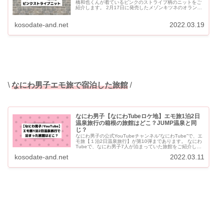
橋和也くんが着ているピンクのストライプ柄のニットをご
紹介します。 2月17日に発売したメゾンキツネのオランピ
ア・ル・タンコラボのシリーズのもので、衣装でも多く着
用されてい...
kosodate-and.net
2022.03.19
\
なにわ男子エモ旅で宿泊した旅館
/
なにわ男子【なにわTubeロケ地】エモ旅1泊2日
温泉旅行の箱根の旅館はどこ？JUMP温泉と同
じ？
なにわ男子の公式YouTubeチャンネル“なにわTube”で、エ
モ旅【１泊2日温泉旅行】が第10弾まであります。 なにわ
Tubeで、なにわ男子7人が泊まっていた旅館をご紹介しま
す。 ヒルナンデスでHey!Say!JUMP...
kosodate-and.net
2022.03.11