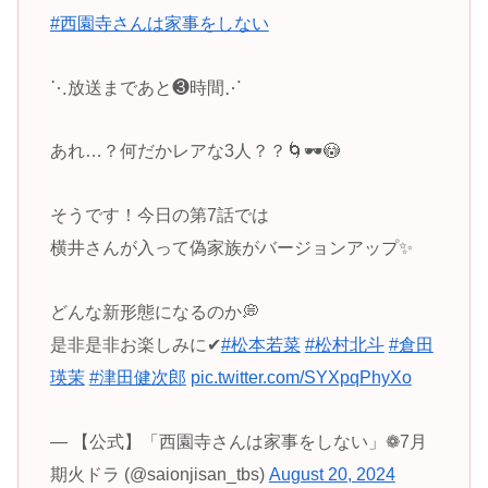
#西園寺さんは家事をしない
⋱放送まであと❸時間⋰
あれ…？何だかレアな3人？？🌀🕶️😳
そうです！今日の第7話では
横井さんが入って偽家族がバージョンアップ✨
どんな新形態になるのか💭
是非是非お楽しみに✔︎
#松本若菜
#松村北斗
#倉田
瑛茉
#津田健次郎
pic.twitter.com/SYXpqPhyXo
— 【公式】「西園寺さんは家事をしない︎」❁7月
期火ドラ (@saionjisan_tbs)
August 20, 2024