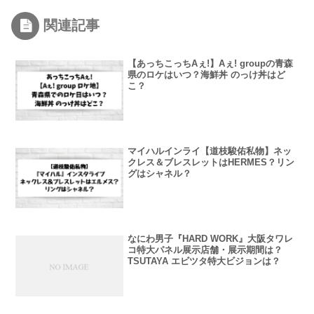
関連記事
【あっちこっちAぇ!】Aぇ! groupの青森
県のロケはいつ？海鮮丼 のっけ丼はど
こ？
マイハルインライ【道枝駿佑私物】ネッ
クレス＆ブレスレットはHERMES？リン
グはシャネル？
なにわ男子『HARD WORK』大阪タワレ
コ特大パネル展示店舗・展示期間は？
TSUTAYA エビツタ特大ビジョンは？