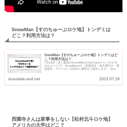
SnowMan【すのちゅーぶロケ地】トンデミは
どこ？利用方法は？
SnowMan【すのちゅーぶロケ地】トンデミはど
こ？利用方法は？
7月19日（水）配信のSnowManのYouTubeチャンネル“す
のちゅーぶ”で、SnowMan4人（宮舘涼太・佐久間大介・渡
辺翔太・ラウール）が訪れた場所をご紹介します。 Snow
Man4人が訪れたのは「トンデミ 平和島」...
kosodate-and.net
2023.07.18
西園寺さんは家事をしない【松村北斗ロケ地】
アメリカの大学はどこ？