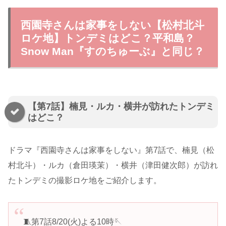
西園寺さんは家事をしない【松村北斗
ロケ地】トンデミはどこ？平和島？
Snow Man『すのちゅーぶ』と同じ？
【第7話】楠見・ルカ・横井が訪れたトンデミ
はどこ？
ドラマ『西園寺さんは家事をしない』第7話で、楠見（松
村北斗）・ルカ（倉田瑛茉）・横井（津田健次郎）が訪れ
たトンデミの撮影ロケ地をご紹介します。
🧵第7話8/20(火)よる10時🪡