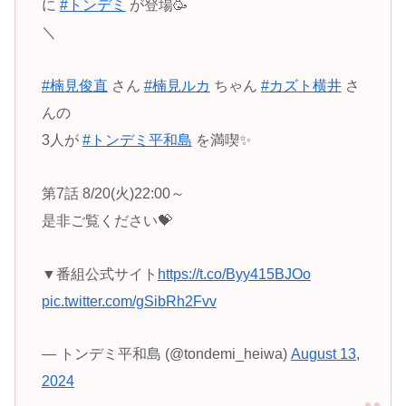
に
#トンデミ
が登場🥳
＼
#楠見俊直
さん
#楠見ルカ
ちゃん
#カズト横井
さ
んの
3人が
#トンデミ平和島
を満喫✨
第7話 8/20(火)22:00～
是非ご覧ください💝
▼番組公式サイト
https://t.co/Byy415BJOo
pic.twitter.com/gSibRh2Fvv
— トンデミ平和島 (@tondemi_heiwa)
August 13,
2024