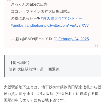
さっくんの&beの広告
ココカラファイン阪神大阪梅田駅店
の横にあったー💖
#佐久間大介
#アンドビー
#andbe
#andbehair
pic.twitter.com/iFuAy9jXV7
— 頼 (@BM9djErcsuYJXiQ)
February 24, 2025
【掲出場所】
阪神 大阪駅前地下道 西通路
大阪駅前地下道とは、地下鉄御堂筋線梅田駅南改札から阪
神百貨店前を通り、JR大阪駅（中央改札）に連絡する梅
田駅の中心エリアにある地下道です。