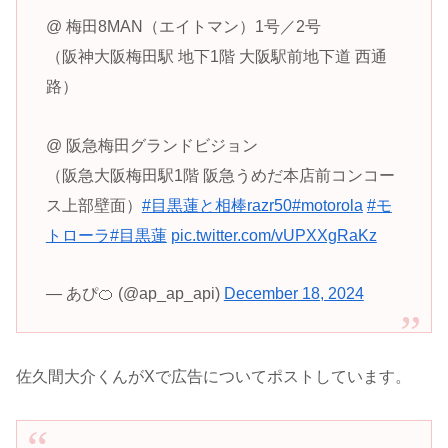
@ 梅田8MAN（エイトマン）1号／2号
（阪神大阪梅田駅 地下1階 大阪駅前地下道 西通
路）
@ 阪急梅田グランドビジョン
（阪急大阪梅田駅1階 阪急うめだ本店前コンコー
ス上部壁面）
#目黒蓮と相棒razr50
#motorola
#モ
トローラ
#目黒蓮
pic.twitter.com/vUPXXgRaKz
— あぴ🍊 (@ap_ap_api)
December 18, 2024
佐久間大介くんがXで広告についてポストしています。