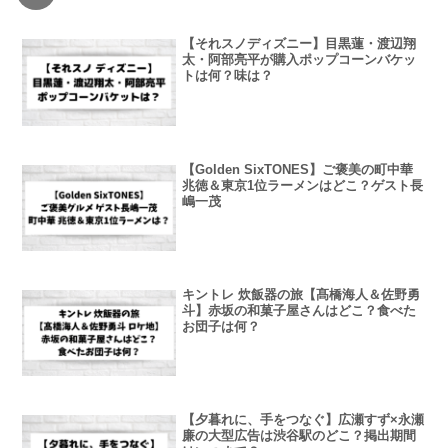
【それスノディズニー】目黒蓮・渡辺翔
太・阿部亮平が購入ポップコーンバケッ
トは何？味は？
【Golden SixTONES】ご褒美の町中華
兆徳＆東京1位ラーメンはどこ？ゲスト長
嶋一茂
キントレ 炊飯器の旅【髙橋海人＆佐野勇
斗】赤坂の和菓子屋さんはどこ？食べた
お団子は何？
【夕暮れに、手をつなぐ】広瀬すず×永瀬
廉の大型広告は渋谷駅のどこ？掲出期間