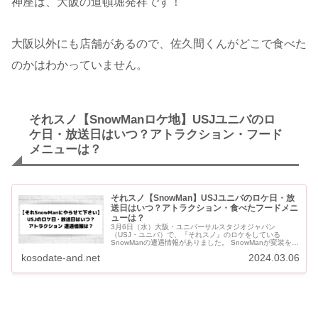
神座は、大阪の道頓堀発祥です！
大阪以外にも店舗があるので、佐久間くんがどこで食べた
のかはわかっていません。
それスノ【SnowManロケ地】USJユニバのロ
ケ日・放送日はいつ？アトラクション・フード
メニューは？
それスノ【SnowMan】USJユニバのロケ日・放
送日はいつ？アトラクション・食べたフードメニ
ューは？
3月6日（水）大阪・ユニバーサルスタジオジャパン
（USJ・ユニバ）で、『それスノ』のロケをしている
SnowManの遭遇情報がありました。 SnowManが変装をし
ていたということなので、ディスニーや都内、栃木県と同
kosodate-and.net
2024.03.06
様の「名前を...