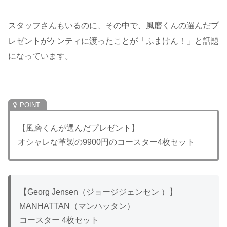
スタッフさんもいるのに、その中で、風磨くんの選んだプ
レゼントがケンティに渡ったことが「ふまけん！」と話題
になっています。
【風磨くんが選んだプレゼント】
オシャレな
革
製の9900円の
コースター
4枚セット
【Georg Jensen（ジョージジェンセン ）】
MANHATTAN（マンハッタン）
コースター 4枚セット