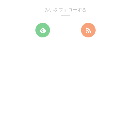
みいをフォローする