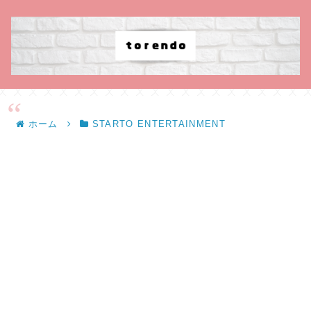
ホーム
STARTO ENTERTAINMENT