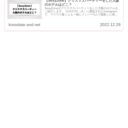
【SexyZone】クリスマスパーティーをした大阪
のホテルはどこ？
SexyZoneがクリスマスパーティーをした大阪のホテルを
ご紹介します。 12月27日（火）に開設されたInstagram
で、マリウス葉くんも一緒にメンバー5人で撮影した画像
が公開されています。 【SexyZone】クリスマ...
kosodate-and.net
2022.12.29