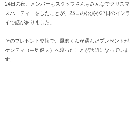
24日の夜、メンバーもスタッフさんもみんなでクリスマ
スパーティーをしたことが、25日の公演や27日のインラ
イで話がありました。
そのプレゼント交換で、風磨くんが選んだプレゼントが、
ケンティ（中島健人）へ渡ったことが話題になっていま
す。