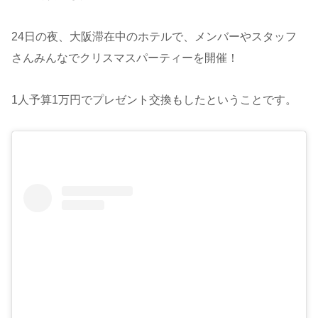
24日の夜、大阪滞在中のホテルで、メンバーやスタッフ
さんみんなでクリスマスパーティーを開催！
1人予算1万円でプレゼント交換もしたということです。