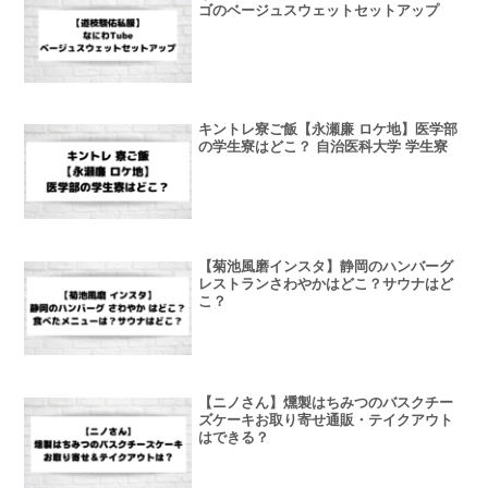
ゴのベージュスウェットセットアップ
キントレ寮ご飯【永瀬廉 ロケ地】医学部
の学生寮はどこ？ 自治医科大学 学生寮
【菊池風磨インスタ】静岡のハンバーグ
レストランさわやかはどこ？サウナはど
こ？
【ニノさん】燻製はちみつのバスクチー
ズケーキお取り寄せ通販・テイクアウト
はできる？