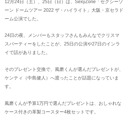
12月24日（土）、25日（日）は、SexyZone「セクシーゾ
ーン ドームツアー 2022 ザ・ハイライト」大阪・京セラド
ーム公演でした。
24日の夜、メンバーもスタッフさんもみんなでクリスマ
スパーティーをしたことが、25日の公演や27日のインラ
イで話がありました。
そのプレゼント交換で、風磨くんが選んだプレゼントが、
ケンティ（中島健人）へ渡ったことが話題になっていま
す。
風磨くんが予算1万円で選んだプレゼントは、おしゃれな
ケース付きの革製コースター4枚セットです。