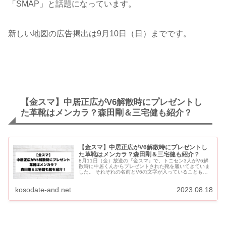
「SMAP」と話題になっています。
新しい地図の広告掲出は9月10日（日）までです。
【金スマ】中居正広がV6解散時にプレゼントし
た革靴はメンカラ？森田剛＆三宅健も紹介？
【金スマ】中居正広がV6解散時にプレゼントし
た革靴はメンカラ？森田剛＆三宅健も紹介？
8月11日（金）放送の『金スマ』で、トニセン3人がV6解
散時に中居くんからプレゼントされた靴を履いてきていま
した。 それぞれの名前とV6の文字が入っていることもし
っかりと映し出されました。 岡田くんは映画『燃えよ剣』
の舞...
kosodate-and.net
2023.08.18