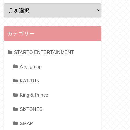
カテゴリー
STARTO ENTERTAINMENT
Aぇ! group
KAT-TUN
King & Prince
SixTONES
SMAP