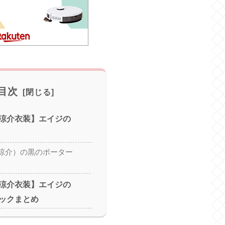
目次
涼介衣装】エイジの
涼介）の黒のポーター
涼介衣装】エイジの
ックまとめ