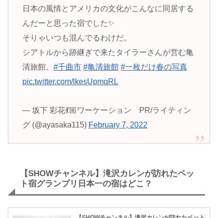
日本の風情とアメリカの文化がこんなに同居する
んだーと思った宿でした✨
そりゃいつも混んでるわけだ。
シアトルから跡継ぎで来たタイラーさんが営む亀
清旅館。
#千曲市
#亀清旅館
#一枚だけ春の写真
pic.twitter.com/lkesUpmqRL
— 坂下 彩花💃🏼ワーケーション PR/ライティン
グ (@ayasaka115)
February 7, 2022
【SHOWチャンネル】滝沢カレンが訪れたペッ
ト宿グランプリ日本一の宿はどこ？
【SHOWチャンネル】滝沢カレンが訪れたペット