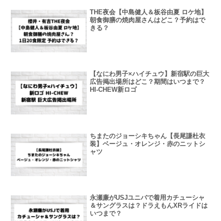
THE夜会【中島健人＆板谷由夏 ロケ地】
朝食御膳の焼肉屋さんはどこ？予約はで
きる？
【なにわ男子×ハイチュウ】新宿駅の巨大
広告掲出場所はどこ？期間はいつまで？
HI-CHEW新ロゴ
ちまたのジョーシキちゃん【長尾謙杜衣
装】ベージュ・オレンジ・赤のニットシ
ャツ
永瀬廉がUSJユニバで着用カチューシャ
＆サングラスは？ドラえもんXRライドは
いつまで？