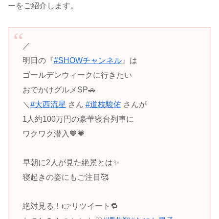
ーをご紹介します。
／
明日の『
#SHOWチャンネル
』は
ゴールデンウィークに行きたい
おでかけグルメSP🚗
＼
#大西流星
さん
#道枝駿佑
さんが
1人約100万円の豪華寝台列車に
ワクワク潜入🧡💗
早朝に2人が見た絶景とは✨
寝起きの姿にもご注目🥰
絶対見る！👉リツイート🔁