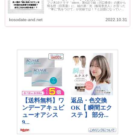
フジ木10ドラマ「silent」第4話で紬（川口春奈）の家から
帰る想（目黒蓮）に、紬の弟・光（板垣李光人）が言った
「“車に”気をつけて」が伏線では！？と話題になっていま
す。 聞こえないことがわかっていても「車に気をつけて」
と声...
kosodate-and.net
2022.10.31