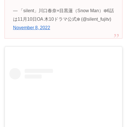
— 「silent」川口春奈×目黒蓮（Snow Man）❄️6話
は11月10日OA 木10ドラマ公式❄️ (@silent_fujitv)
November 8, 2022