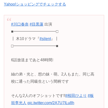
Yahoo!ショッピングでチェックする
#川口春奈
#目黒蓮
出演
■━━━━━━━━━━━□
┃ 木10ドラマ『
#silent
』┃
□━━━━━━━━━━━■
6話放送まであと48時間❕
紬の弟・光と、想の妹・萌。2人もまた、同じ高
校に通った同級生という間柄です
そんな2人のオフショットです!!
#桜田ひより
#板
垣李光人
pic.twitter.com/2A7U7ILu8h