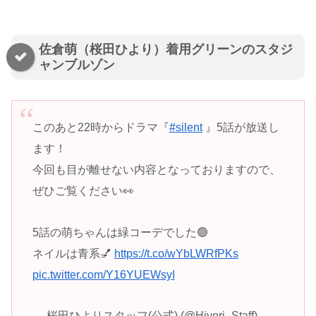
佐倉萌（桜田ひより）着用グリーンのスタジ
ャンブルゾン
このあと22時からドラマ『
#silent
』5話が放送し
ます！
今回も目が離せない内容となっておりますので、
ぜひご覧ください👀
5話の萌ちゃんは緑コーデでした🟢
ネイルは青系💅
https://t.co/wYbLWRfPKs
pic.twitter.com/Y16YUEWsyI
— 桜田ひよりスタッフ(公式) (@Hiyori_Staff)