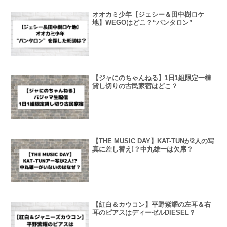
オオカミ少年【ジェシー＆田中樹ロケ
地】WEGOはどこ？“パンタロン”
【ジャにのちゃんねる】1日1組限定一棟
貸し切りの古民家宿はどこ？
【THE MUSIC DAY】KAT-TUNが2人の写
真に差し替え!？中丸雄一は欠席？
【紅白＆カウコン】平野紫耀の左耳＆右
耳のピアスはディーゼルDIESEL？