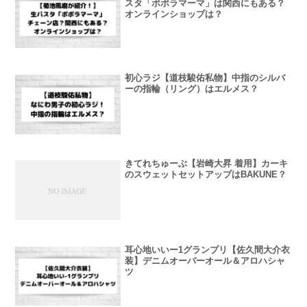
スタ「ポポラマーマ」は関西にもある？
オンラインショップは？
初心ラジ【道枝駿佑私物】中指のシルバ
ーの指輪（リング）はエルメス？
きてれちゅーぶ【岩崎大昇 着用】カーキ
のスウェットセットアップはBAKUNE？
耳心地いいー1グランプリ【佐久間大介衣
装】デニムオーバーオール＆アロハシャ
ツ