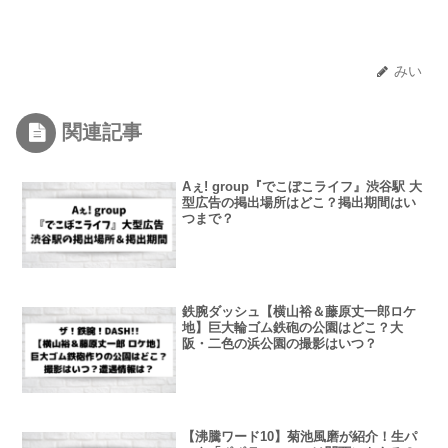
みい
関連記事
Aぇ! group『でこぼこライフ』渋谷駅 大
型広告の掲出場所はどこ？掲出期間はい
つまで？
鉄腕ダッシュ【横山裕＆藤原丈一郎ロケ
地】巨大輪ゴム鉄砲の公園はどこ？大
阪・二色の浜公園の撮影はいつ？
【沸騰ワード10】菊池風磨が紹介！生パ