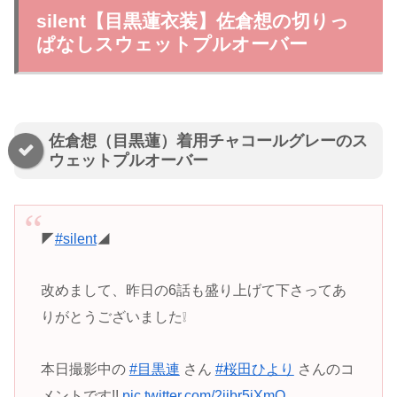
silent【目黒蓮衣装】佐倉想の切りっ
ぱなしスウェットプルオーバー
佐倉想（目黒蓮）着用チャコールグレーのス
ウェットプルオーバー
◤
#silent
◢
改めまして、昨日の6話も盛り上げて下さってあ
りがとうございました❕
本日撮影中の
#目黒連
さん
#桜田ひより
さんのコ
メントです!!
pic.twitter.com/2jjbr5iXmQ