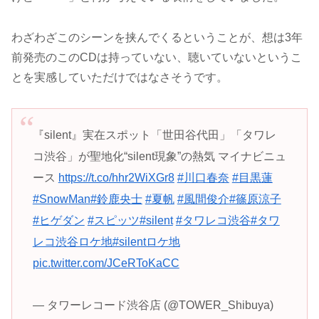
わざわざこのシーンを挟んでくるということが、想は3年
前発売のこのCDは持っていない、聴いていないというこ
とを実感していただけではなさそうです。
『silent』実在スポット「世田谷代田」「タワレ
コ渋谷」が聖地化“silent現象”の熱気 マイナビニュ
ース
https://t.co/hhr2WiXGr8
#川口春奈
#目黒蓮
#SnowMan
#鈴鹿央士
#夏帆
#風間俊介
#篠原涼子
#ヒゲダン
#スピッツ
#silent
#タワレコ渋谷
#タワ
レコ渋谷ロケ地
#silentロケ地
pic.twitter.com/JCeRToKaCC
— タワーレコード渋谷店 (@TOWER_Shibuya)