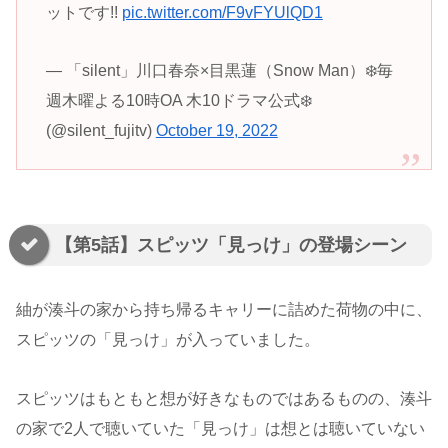
ットです!!
pic.twitter.com/F9vFYUlQD1
— 「silent」川口春奈×目黒蓮（Snow Man）❄️毎
週木曜よる10時OA 木10ドラマ公式❄️
(@silent_fujitv)
October 19, 2022
【第5話】スピッツ「見っけ」の登場シーン
紬が湊斗の家から持ち帰るキャリーに詰めた荷物の中に、
スピッツの「見っけ」が入っていました。
スピッツはもともと想が好きなものではあるものの、湊斗
の家で2人で聴いていた「見っけ」は想とは聴いていない