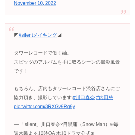
November 10, 2022
◤
#silentメイキング
◢
タワーレコードで働く紬。
スピッツのアルバムを手に取るシーンの撮影風景
です！
もちろん、店内もタワーレコード渋谷店さんにご
協力頂き、撮影しています❕
#川口春奈
#内田慈
pic.twitter.com/3RXGv9Rq9y
— 「silent」川口春奈×目黒蓮（Snow Man）❄️毎
週木曜よる10時OA 木10ドラマ公式❄️