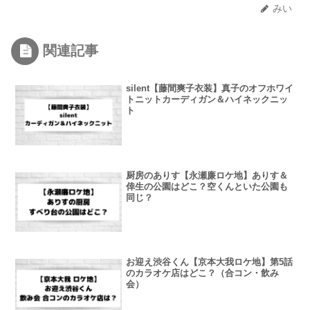
みい
関連記事
silent【藤間爽子衣装】真子のオフホワイ
トニットカーディガン＆ハイネックニッ
ト
厨房のありす【永瀬廉ロケ地】ありす＆
倖生の公園はどこ？空くんといた公園も
同じ？
お迎え渋谷くん【京本大我ロケ地】第5話
のカラオケ店はどこ？（合コン・飲み
会）