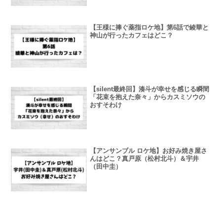
【王様に捧ぐ薬指ロケ地】第6話で綾華と
神山が行ったカフェはどこ？
【silent最終回】湊斗が幸せを感じる瞬間
「花束を抱えた奈々」からカスミソウの
おすそわけ
【アンサンブル ロケ地】お好み焼き屋さ
んはどこ？真戸原（松村北斗）＆宇井
（田中圭）