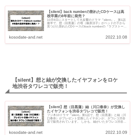
【silent】back numberの割れたCDケースは高
校卒業の8年前に発売？
10月6日にスタートして大反響のドラマ『silent』。 第1話
後半で、想（目黒蓮）の母（篠原涼子）がベッドの下から
見つけた割れたCDケースのback numberの『ラブストーリ
ー』が話題になっています。 想と紬が通っ...
kosodate-and.net
2022.10.08
【silent】想と紬が交換したイヤフォンをロケ
地渋谷タワレコで販売！
【silent】想（目黒蓮）紬（川口春奈）が交換し
たイヤフォンを渋谷タワレコで販売！
フジ木10ドラマ『silent』第1話で、想（目黒蓮）と紬（川
口春奈）がプレゼント交換したイヤホンが、タワレコ渋谷
店で販売されています。 しかも、紬がいたタワレコ渋谷店
3Fの35レジ前で販売！ 【silent】想（目黒蓮）紬...
kosodate-and.net
2022.10.09