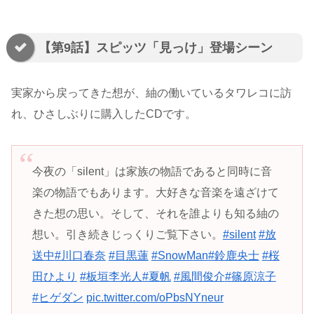
【第9話】スピッツ「見っけ」登場シーン
実家から戻ってきた想が、紬の働いているタワレコに訪
れ、ひさしぶりに購入したCDです。
今夜の「silent」は家族の物語であると同時に音
楽の物語でもあります。大好きな音楽を遠ざけて
きた想の思い。そして、それを誰よりも知る紬の
想い。引き続きじっくりご覧下さい。
#silent
#放
送中
#川口春奈
#目黒蓮
#SnowMan
#鈴鹿央士
#桜
田ひより
#板垣李光人
#夏帆
#風間俊介
#篠原涼子
#ヒゲダン
pic.twitter.com/oPbsNYneur