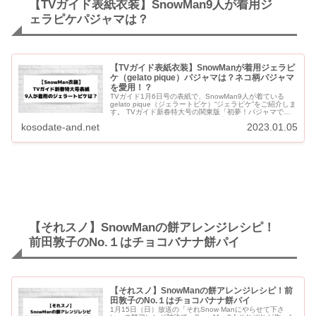
【TVガイド表紙衣装】SnowMan9人が着用ジ
ェラピケパジャマは？
【TVガイド表紙衣装】SnowManが着用ジェラピ
ケ（gelato pique）パジャマは？ネコ柄パジャマ
を愛用！？
TVガイド1月6日号の表紙で、SnowMan9人が着ている
gelato pique（ジェラートピケ）“ジェラピケ”をご紹介しま
す。 TVガイド新春特大号の関東版「初夢！パジャマでお
はよう モーニング Snow Man ver....
kosodate-and.net
2023.01.05
【それスノ】SnowManの餅アレンジレシピ！
前田敦子のNo.１はチョコバナナ餅パイ
【それスノ】SnowManの餅アレンジレシピ！前
田敦子のNo.１はチョコバナナ餅パイ
1月15日（日）放送の「それSnow Manにやらせて下さ