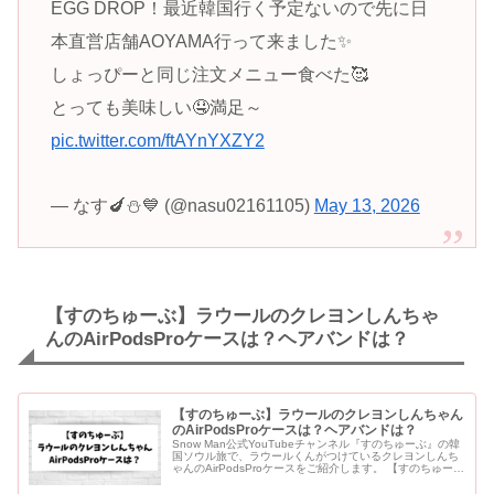
EGG DROP！最近韓国行く予定ないので先に日
本直営店舗AOYAMA行って来ました✨
しょっぴーと同じ注文メニュー食べた🥰
とっても美味しい🤤満足～
pic.twitter.com/ftAYnYXZY2
— なす🍆⛄️💙 (@nasu02161105)
May 13, 2026
【すのちゅーぶ】ラウールのクレヨンしんちゃ
んのAirPodsProケースは？ヘアバンドは？
【すのちゅーぶ】ラウールのクレヨンしんちゃん
のAirPodsProケースは？ヘアバンドは？
Snow Man公式YouTubeチャンネル『すのちゅーぶ』の韓
国ソウル旅で、ラウールくんがつけているクレヨンしんち
ゃんのAirPodsProケースをご紹介します。 【すのちゅー
ぶ】ラウールのクレヨンしんちゃんのAirPodsPr...