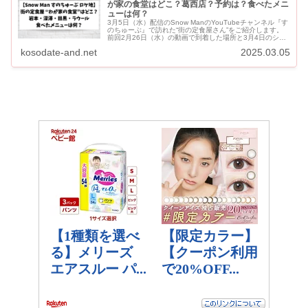
が家の食堂はどこ？葛西店？予約は？食べたメニ
ューは何？
3月5日（水）配信のSnow ManのYouTubeチャンネル『す
のちゅーぶ』で訪れた“街の定食屋さん”をご紹介します。
前回2月26日（水）の動画で到着した場所と3月4日のショ
ートからの予想になります。 『すのちゅーぶ...
kosodate-and.net
2025.03.05