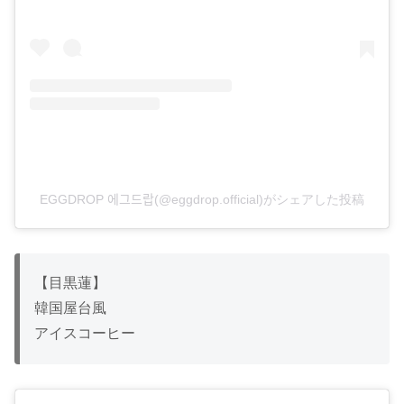
EGGDROP 에그드랍(@eggdrop.official)がシェアした投稿
【目黒蓮】
韓国屋台風
アイスコーヒー