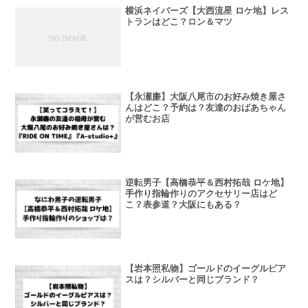
横浜ネイバーズ【大西流星 ロケ地】レス
トランはどこ？ロン＆マツ
【永瀬廉】大阪八尾市のお好み焼き屋さ
んはどこ？予約は？友達のおばあちゃん
が営むお店
逆転男子【高橋恭平＆西村拓哉 ロケ地】
手作り指輪作りのアクセサリー店はど
こ？表参道？大阪にもある？
【岩本照私物】ゴールドのイーグルピア
スは？シルバーと同じブランド？