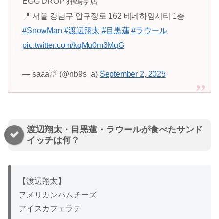
EGG DROP 狎鴎亭店
📍 서울 강남구 압구정로 162 베네하임시티 1층
#SnowMan
#渡辺翔太
#目黒蓮
#ラウール
pic.twitter.com/kqMu0m3MqG
— saaa☃︎ (@nb9s_a)
September 2, 2025
渡辺翔太・目黒蓮・ラウールが食べたサンド
イッチは何？
【渡辺翔太】
アメリカンハムチーズ
アイスカフェラテ