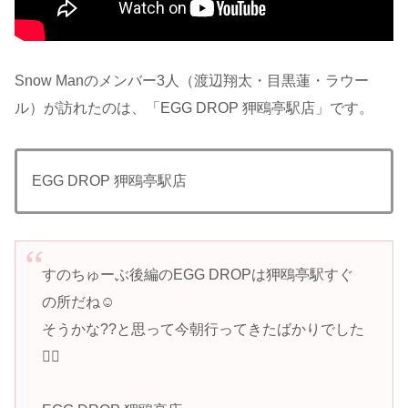
Snow Manのメンバー3人（渡辺翔太・目黒蓮・ラウー
ル）が訪れたのは、「EGG DROP 狎鴎亭駅店」です。
EGG DROP 狎鴎亭駅店
すのちゅーぶ後編のEGG DROPは狎鴎亭駅すぐ
の所だね☺️
そうかな??と思って今朝行ってきたばかりでした
👍🏻