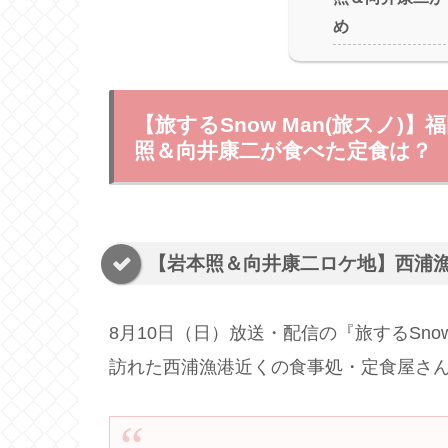
め
【旅するSnow Man(旅スノ
照＆向井康二が食べた定食は？
【岩本照＆向井康二ロケ地】西浦
8月10日（日）放送・配信の『旅するSn
訪れた西浦漁港近くの食事処・定食屋さ