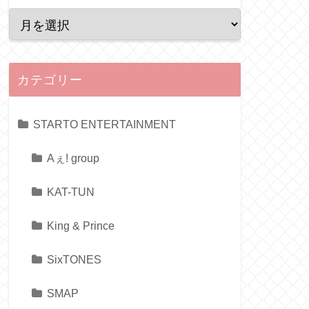
カテゴリー
STARTO ENTERTAINMENT
Aぇ! group
KAT-TUN
King & Prince
SixTONES
SMAP