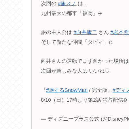
次回の
#旅スノ
は…
九州最大の都市「福岡」✈️
旅の主人公は
#向井康二
さん
#岩本照
そして新たな仲間「タビィ」⛄️
向井さんの運転でまず向かった場所
次回が楽しみな人は いいね♡
『
#旅するSnowMan
/ 完全版』
#ディ
8/10（日）17時より第2話 独占配信❄️
— ディズニープラス公式 (@DisneyPlu