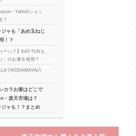
？
zon・Yahoo!ショッ
る？
トラジャも「あめ玉ねじ
用！？
ーン？】KAT-TUNも
り」のお箸を使用？
anもLAでKODAMAYAの
のメンカラお箸はどこで
on・楽天市場は？
トラジャも！？まとめ