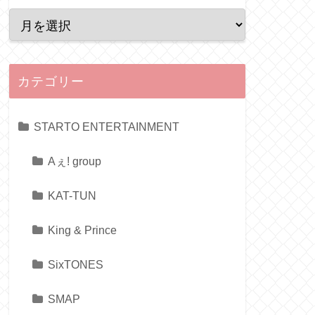
カテゴリー
STARTO ENTERTAINMENT
Aぇ! group
KAT-TUN
King & Prince
SixTONES
SMAP