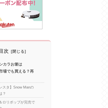
目次
のメンカラお箸は
天市場でも買える？再
スタ】Snow Manの
は？
＆ロリポップが完売で