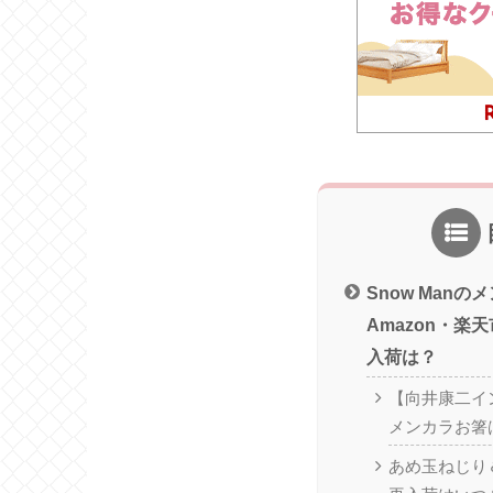
Snow Man
Amazon・楽
入荷は？
【向井康二イン
メンカラお箸
あめ玉ねじり