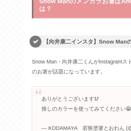
Snow Manのメンカラお箸はA
は？
【向井康二インスタ】Snow Ma
Snow Man・向井康二くんがInstagra
のお箸が話題になっています。
ありがとうございます🥢
推しのカラーを使ってみてください
— KODAMAYA 若狭塗箸とおわん (@ko