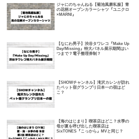
ジャにのちゃんねる【菊池風磨私服】青
の花柄オープンカラーシャツ『ユニクロ
×MARNI』
【なにわ男子】渋谷タワレコ『Make Up
Day/Missing』特大パネル展示期間はい
つまで？電子整理券制？
【SHOWチャンネル】滝沢カレンが訪れ
たペット宿グランプリ日本一の宿はど
こ？
【海のはじまり】喫茶店はどこ？水季の
母が夏を呼び出した喫茶店は
SixTONES『こっから』MVと同じ？