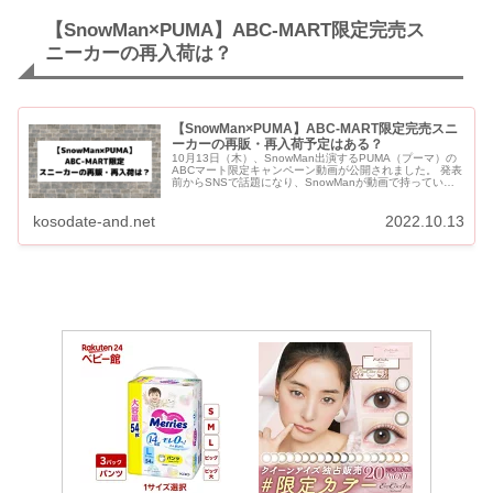
【SnowMan×PUMA】ABC-MART限定完売ス
ニーカーの再入荷は？
【SnowMan×PUMA】ABC-MART限定完売スニ
ーカーの再販・再入荷予定はある？
10月13日（木）、SnowMan出演するPUMA（プーマ）の
ABCマート限定キャンペーン動画が公開されました。 発表
前からSNSで話題になり、SnowManが動画で持っている
PUMAスニーカーは続々完売！！ ABC-M...
kosodate-and.net
2022.10.13