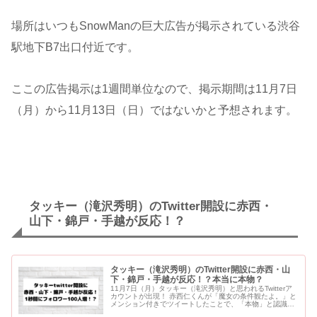
場所はいつもSnowManの巨大広告が掲示されている渋谷
駅地下B7出口付近です。
ここの広告掲示は1週間単位なので、掲示期間は11月7日
（月）から11月13日（日）ではないかと予想されます。
タッキー（滝沢秀明）のTwitter開設に赤西・
山下・錦戸・手越が反応！？
タッキー（滝沢秀明）のTwitter開設に赤西・山
下・錦戸・手越が反応！？本当に本物？
11月7日（月）タッキー（滝沢秀明）と思われるTwitterア
カウントが出現！ 赤西仁くんが「魔女の条件観たよ。」と
メンション付きでツイートしたことで、「本物」と認識さ
れ、タッキーのフォロワーがとてつもないスピードで増え