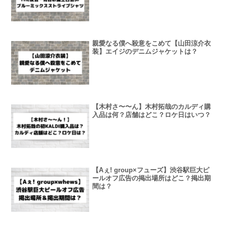
親愛なる僕へ殺意をこめて【山田涼介衣
装】エイジのデニムジャケットは？
【木村さ〜〜ん】木村拓哉のカルディ購
入品は何？店舗はどこ？ロケ日はいつ？
【Aぇ! group×フューズ】渋谷駅巨大ピ
ールオフ広告の掲出場所はどこ？掲出期
間は？