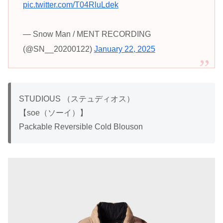
pic.twitter.com/T04RluLdek
— Snow Man / MENT RECORDING
(@SN__20200122)
January 22, 2025
STUDIOUS （ステュディオス）
【soe（ソーイ）】
Packable Reversible Cold Blouson