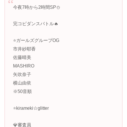
今夜7時から2時間SP⛄️
完コピダンスバトル🔥
⭐️ガールズグループOG
市井紗耶香
佐藤晴美
MASHIRO
矢吹奈子
横山由依
※50音順
⭐️kirameki☆glitter
💎審査員