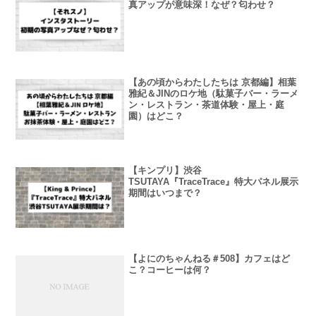
真アップが意味深！なぜ？匂わせ？
【あの頃からわたしたちは 京都編】相葉
雅紀＆JINのロケ地（駄菓子バー・ラーメ
ン・レストラン・茶道体験・屋上・庭
園）はどこ？
【キンプリ】渋谷
TSUTAYA『TraceTrace』特大パネル展示
期間はいつまで？
【よにのちゃんねる＃508】カフェはど
こ？コーヒーは何？