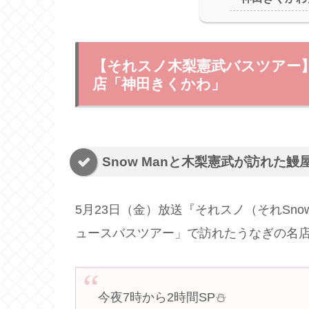
【それスノ木梨憲武バスツアー
店「神田きくかわ」
Snow Manと木梨憲武が訪れた
5月23日（金）放送『それスノ（それSn
ュースバスツアー」で訪れたうなぎの名
今夜7時から2時間SP⛄️