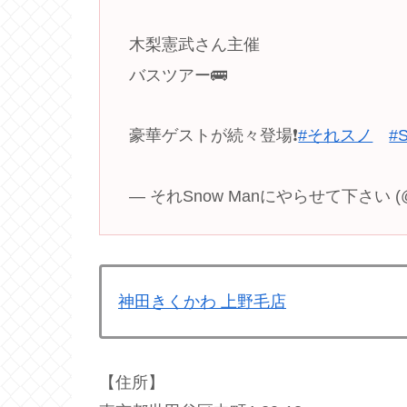
木梨憲武さん主催
バスツアー🚌
豪華ゲストが続々登場❗️
#それスノ
#
— それSnow Manにやらせて下さい (@s
神田きくかわ 上野毛店
【住所】