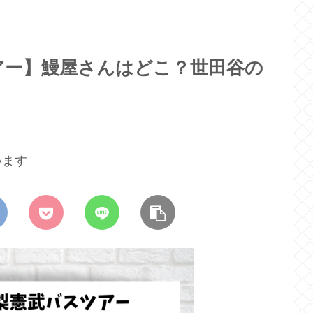
アー】鰻屋さんはどこ？世田谷の
」
います