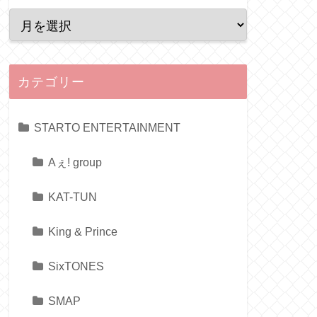
カテゴリー
STARTO ENTERTAINMENT
Aぇ! group
KAT-TUN
King & Prince
SixTONES
SMAP