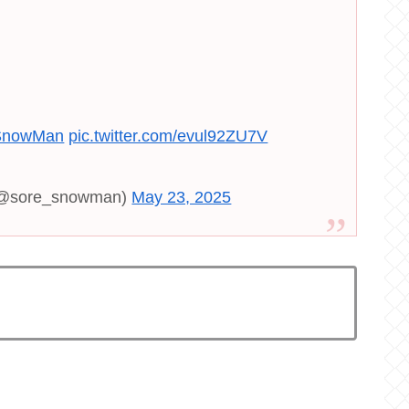
SnowMan
pic.twitter.com/evul92ZU7V
ore_snowman)
May 23, 2025