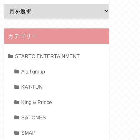
カテゴリー
STARTO ENTERTAINMENT
Aぇ! group
KAT-TUN
King & Prince
SixTONES
SMAP