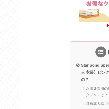
Star Song 
人 衣装】ピン
の？
永瀬廉着用の
タジャンは？
髙橋海人着用