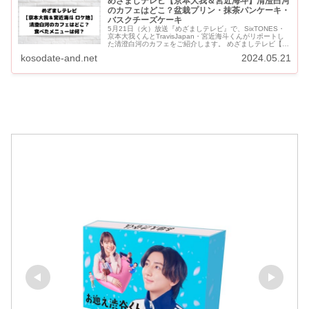
めざましテレビ【京本大我＆宮近海斗】清澄白河
のカフェはどこ？盆栽プリン・抹茶パンケーキ・
バスクチーズケーキ
5月21日（火）放送『めざましテレビ』で、SixTONES・
京本大我くんとTravisJapan・宮近海斗くんがリポートし
た清澄白河のカフェをご紹介します。 めざましテレビ【京
本大我＆宮近海斗】清澄白河のカフェはどこ？盆栽プリ
kosodate-and.net
2024.05.21
ン・...