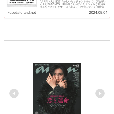
5月7日（火）配信『かわいたちチャンネル』で、河合郁人
くんとSixTONES・田中樹くんが訪れたオシャレな雑貨屋
さんをご紹介します。 河合郁人と田中樹が訪れた雑貨屋さ
んDULTONはどこ？ 河合郁人＆田中樹が訪れたアメリカン
kosodate-and.net
2024.05.04
な雑...