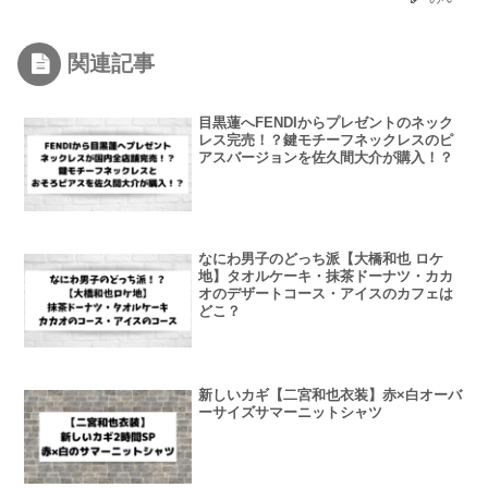
関連記事
目黒蓮へFENDIからプレゼントのネック
レス完売！？鍵モチーフネックレスのピ
アスバージョンを佐久間大介が購入！？
なにわ男子のどっち派【大橋和也 ロケ
地】タオルケーキ・抹茶ドーナツ・カカ
オのデザートコース・アイスのカフェは
どこ？
新しいカギ【二宮和也衣装】赤×白オーバ
ーサイズサマーニットシャツ