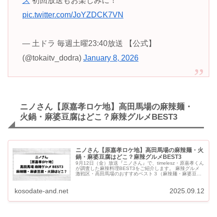
ズ
初回放送もお楽しみに！
pic.twitter.com/JoYZDCK7VN
— 土ドラ 毎週土曜23:40放送 【公式】
(@tokaitv_dodra)
January 8, 2026
ニノさん【原嘉孝ロケ地】高田馬場の麻辣麺・
火鍋・麻婆豆腐はどこ？麻辣グルメBEST3
ニノさん【原嘉孝ロケ地】高田馬場の麻辣麺・火
鍋・麻婆豆腐はどこ？麻辣グルメBEST3
9月12日（金）放送『ニノさん』で、timelesz・原嘉孝くん
が調査した麻辣料理BEST3をご紹介します。 麻辣グルメ
激戦区・高田馬場のおすすめベスト３（麻辣麺・麻婆豆
腐・火鍋）を大調査！ ニノさん【原嘉孝ロケ地】高田馬
場...
kosodate-and.net
2025.09.12