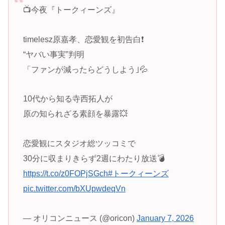
📺今夜『トークィーンズ』
timelesz原嘉孝、恋愛観を初告白❗️
“ヤバい事実”判明
「ファンが減ったらどうしよう｣💦
10代から知る寺西拓人が
原の知られざる素顔を暴露💥
恋愛観にスタジオ総ツッコミで
30分に収まりきらず2週にわたり放送💣️
https://t.co/z0FOPjSGch
#トークィーンズ
pic.twitter.com/bXUpwdeqVn
— オリコンニュース (@oricon)
January 7, 2026