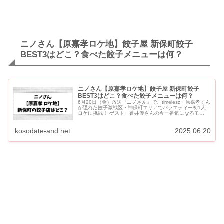
ニノさん【原嘉孝ロケ地】餃子屋 新保町餃子
BEST3はどこ？食べた餃子メニューは何？
ニノさん【原嘉孝ロケ地】餃子屋 新保町餃子
BEST3はどこ？食べた餃子メニューは何？
6月20日（金）放送『ニノさん』で、timelesz・原嘉孝くん
が隠れた餃子激戦区・神保町エリアでバラエティー初1人
ロケに挑戦！ ゲスト・蒼井優さんの今一番気になるモ
ノ“餃子”を原嘉孝くんが調査します。 原嘉孝くんが訪れ...
kosodate-and.net
2025.06.20