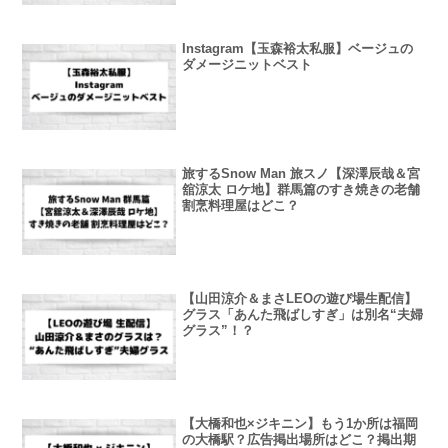
Instagram【玉森裕太私服】ベージュの
ダメージニットベスト
旅するSnow Man 旅スノ【深澤辰哉＆宮
舘涼太 ロケ地】群馬篇のすき焼きの老舗
割烹料理屋はどこ？
【山田涼介＆まさLEOの遊び場生配信】
グラス「あんた飛ばしすぎ」は別名“夫婦
グラス”！？
【大橋和也×ジキニン】もう1か所は福岡
の大橋駅？広告掲出場所はどこ？掲出期