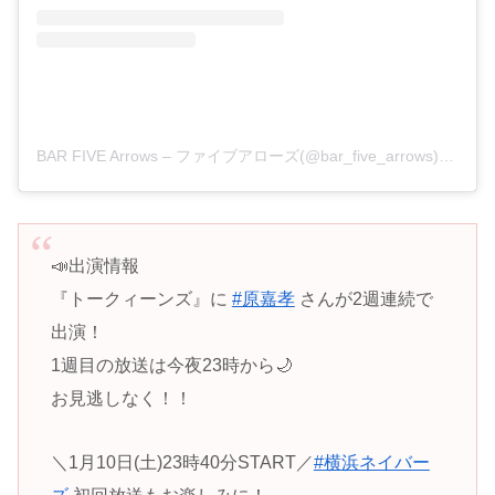
BAR FIVE Arrows – ファイブアローズ(@bar_five_arrows)がシェアした投稿
📣出演情報
『トークィーンズ』に
#原嘉孝
さんが2週連続で
出演！
1週目の放送は今夜23時から🌙
お見逃しなく！！
＼1月10日(土)23時40分START／
#横浜ネイバー